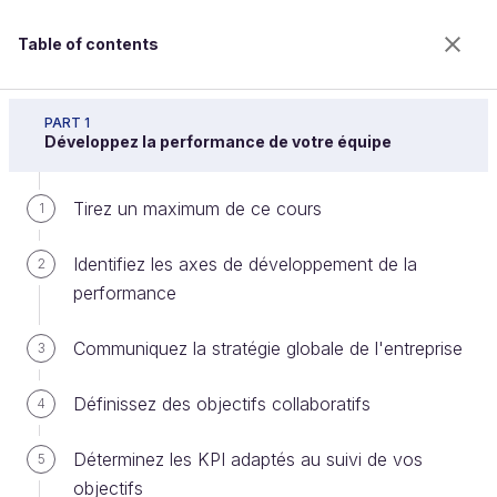
Table of contents
Améliorez l'efficacité de votre équipe
PART 1
Développez la performance de votre équipe
Tirez un maximum de ce cours
Définissez le niveau actuel des
1
compétences
Identifiez les axes de développement de la
2
performance
Welcome to the 100% online school for careers with
Communiquez la stratégie globale de l'entreprise
3
a future.
Get free access to all the features of this course
Définissez des objectifs collaboratifs
4
(quizzes, videos, unlimited access to all chapters) by
creating an account.
Déterminez les KPI adaptés au suivi de vos
5
Create an account or log in
objectifs