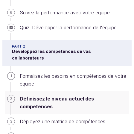
Suivez la performance avec votre équipe
6
Clarifiez l’échelle d’évaluation
Quiz: Développer la performance de l'équipe
Au chapitre précédent, vous avez trouvé combien
de personnes doivent maîtriser chaque compétence
PART 2
Développez les compétences de vos
pour que votre équipe puisse bien fonctionner.
collaborateurs
Imaginons que vous ayez besoin d’au moins
2 personnes qui maîtrisent Excel.
Formalisez les besoins en compétences de votre
1
équipe
Cela signifie quoi exactement, “maîtriser
Définissez le niveau actuel des
2
Excel” ?
compétences
Très bonne question !
Déployez une matrice de compétences
3
En effet, le niveau de maîtrise sur une compétence