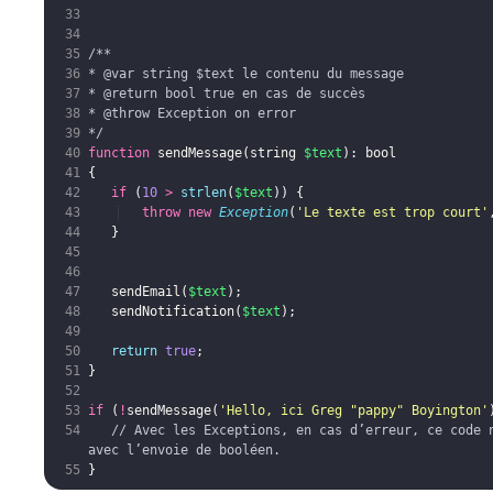
/**
* 
@var
 string $text le contenu du message
* 
@return
 bool true en cas de succès
* 
@throw
 Exception on error
*/
function
sendMessage
(
string
$text
)
: 
bool
{
if
(
10
>
strlen
(
$text
))
{
throw
new
Exception
(
'Le texte est trop court'
}
sendEmail
(
$text
)
;
sendNotification
(
$text
)
;
return
true
;
}
if
(
!
sendMessage
(
'Hello, ici Greg "pappy" Boyington'
// Avec les Exceptions, en cas d’erreur, ce code n
avec l’envoie de booléen.
}