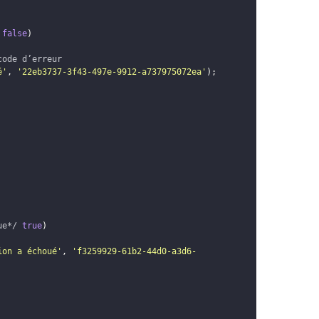
false
)
code d’erreur
é'
,
'22eb3737-3f43-497e-9912-a737975072ea'
)
;
ue*/
true
)
ion a échoué'
,
'f3259929-61b2-44d0-a3d6-