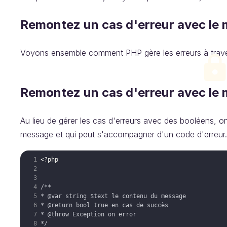
Remontez un cas d'erreur avec le m
‌Voyons ensemble comment PHP gère les erreurs à trave
‌Remontez un cas d'erreur avec le 
Au lieu de gérer les cas d'erreurs avec des booléens, 
message et qui peut s'accompagner d'un code d'erreur. Po
<?php
/**
* 
@var
 string $text le contenu du message
* 
@return
 bool true en cas de succès
* 
@throw
 Exception on error
*/