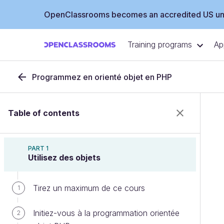
OpenClassrooms becomes an accredited US uni
Training programs
Ap
Programmez en orienté objet en PHP
Table of contents
PART 1
Utilisez des objets
Tirez un maximum de ce cours
1
Initiez-vous à la programmation orientée
2