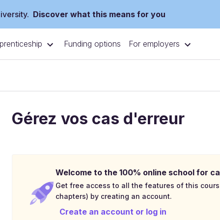
versity.
Discover what this means for you
prenticeship
For employers
Funding options
Gérez vos cas d'erreur
Welcome to the 100% online school for ca
Get free access to all the features of this cours
chapters) by creating an account.
Create an account or log in