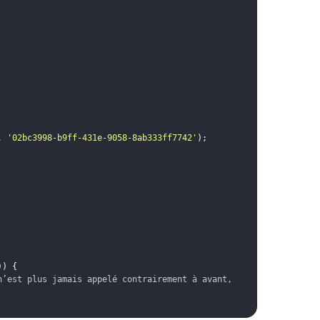
,
'02bc3998-b9ff-431e-9058-8ab333ff7742'
)
;
))
{
’est plus jamais appelé contrairement à avant, 