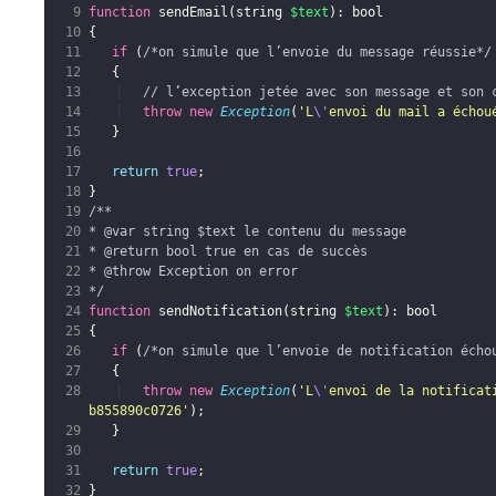
function
sendEmail
(
string
$text
)
: 
bool
{
if
(
/*on simule que l’envoie du message réussie*/
{
// l’exception jetée avec son message et son 
throw
new
Exception
(
'L
\'
envoi du mail a échou
}
return
true
;
}
/**
* 
@var
 string $text le contenu du message
* 
@return
 bool true en cas de succès
* 
@throw
 Exception on error
*/
function
sendNotification
(
string
$text
)
: 
bool
{
if
(
/*on simule que l’envoie de notification écho
{
throw
new
Exception
(
'L
\'
envoi de la notificat
b855890c0726'
)
;
}
return
true
;
}