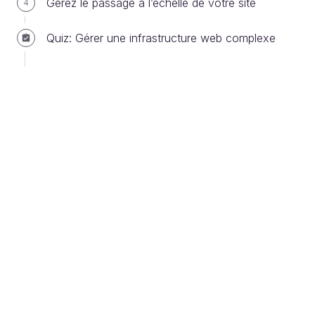
Gérez le passage à l’échelle de votre site
4
Tout d’abord, un annuaire LDAP est un organisation
hiérarchique d’entrées. Cette organisation constitue
Quiz: Gérer une infrastructure web complexe
un arbre appelé DIT
(Directory Information Tree)
dont une des entrées est la
racine
.
Exemple d'un DIT de racine "dc=mon-