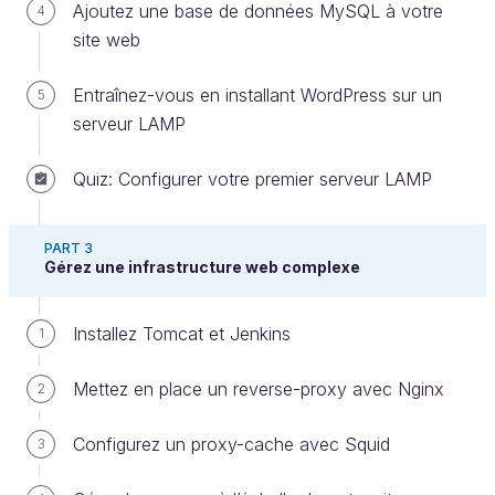
pour chercher et lire des éléments, mais plus
Ajoutez une base de données MySQL à votre
4
lent pour les modifier.
site web
Entraînez-vous en installant WordPress sur un
5
Les annuaires sont couramment employés pour
serveur LAMP
stocker les données d’authentification (login et mot
de passe) ou pour obtenir des informations sur des
Quiz: Configurer votre premier serveur LAMP
personnes (e-mail, téléphone, etc.) ou des objets
(localisation, marque, modèle, etc.). Toutes les
applications de votre entreprise (site web, e-mail,
PART 3
Gérez une infrastructure web complexe
comptes système des ordinateurs, etc.) peuvent par
exemple utiliser ce service d’annuaire pour valider
les identifiants de connexion.
Installez Tomcat et Jenkins
1
Voyons plus précisément la structure d’un annuaire
Mettez en place un reverse-proxy avec Nginx
2
LDAP.
Configurez un proxy-cache avec Squid
3
Découvrez le fonctionnement de LDAP