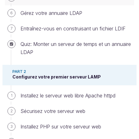
Gérez votre annuaire LDAP
6
Dans les deux prochains chapitres, vous allez
apprendre à installer et à gérer un annuaire
LDAP
.
Entraînez-vous en construisant un fichier LDIF
7
Mais c’est quoi, un annuaire LDAP ?
Quiz: Monter un serveur de temps et un annuaire
LDAP
LDAP signifie Lightweight Directory Access
Protocol. C’est le standard de fait pour accéder à un
PART 2
annuaire
. Un annuaire est une base de données qui
Configurez votre premier serveur LAMP
va contenir des informations sur des personnes, des
machines, des groupes ou toute autre catégorie que
Installez le serveur web libre Apache httpd
1
vous pourriez imaginer.
Sécurisez votre serveur web
2
Un annuaire se distingue d’une base de
données relationnelle par le fait qu’il a une
Installez PHP sur votre serveur web
3
structure hiérarchique et qu’il est très rapide