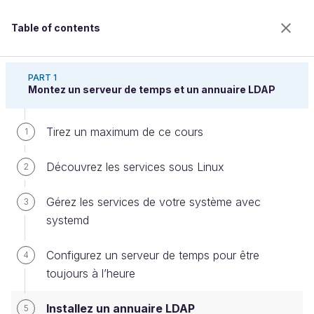
Table of contents
Gérez votre serveur Linux et ses services
PART 1
Montez un serveur de temps et un annuaire LDAP
Tirez un maximum de ce cours
Installez un annuaire LDAP
1
Découvrez les services sous Linux
2
Welcome to the 100% online school for careers with
Gérez les services de votre système avec
3
a future.
systemd
Get free access to all the features of this course
(quizzes, videos, unlimited access to all chapters) by
Configurez un serveur de temps pour être
creating an account.
4
toujours à l’heure
Create an account or log in
Installez un annuaire LDAP
5