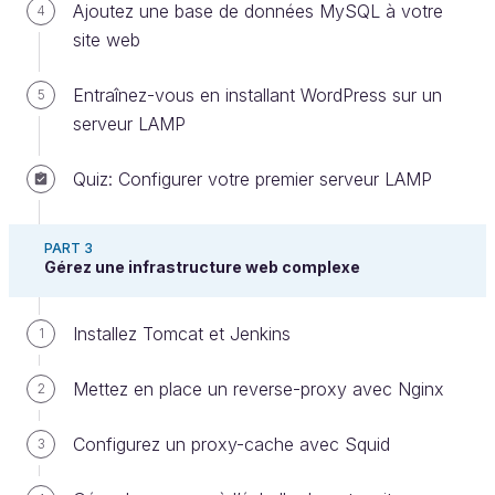
autres projets
.
Ajoutez une base de données MySQL à votre
4
site web
Apache existe depuis plus de 20 ans, et même s’il
Entraînez-vous en installant WordPress sur un
perd des parts de marché depuis quelques années, il
5
serveur LAMP
reste le serveur web le plus utilisé au monde : c’est
la
référence à connaître. Son principal concurrent
Quiz: Configurer votre premier serveur LAMP
aujourd’hui est un autre logiciel libre appelé
Nginx
,
que vous découvrirez aussi dans la suite de ce
cours.
PART 3
Gérez une infrastructure web complexe
Commencez par installer Apache par la commande :
Installez Tomcat et Jenkins
1
$ sudo apt-get install apache2
Mettez en place un reverse-proxy avec Nginx
2
Je vais vous faire une visite guidée des fichiers de
configuration.
Configurez un proxy-cache avec Squid
3
Découvrez la configuration d’Apache