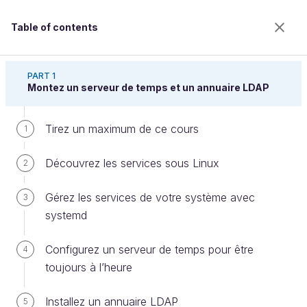
Table of contents
Gérez votre serveur Linux et ses services
PART 1
Montez un serveur de temps et un annuaire LDAP
Tirez un maximum de ce cours
Installez le serveur web libre
1
Apache httpd
Découvrez les services sous Linux
2
Gérez les services de votre système avec
3
Welcome to the 100% online school for careers with
systemd
a future.
Get free access to all the features of this course
Configurez un serveur de temps pour être
4
(quizzes, videos, unlimited access to all chapters) by
toujours à l’heure
creating an account.
Create an account or log in
Installez un annuaire LDAP
5