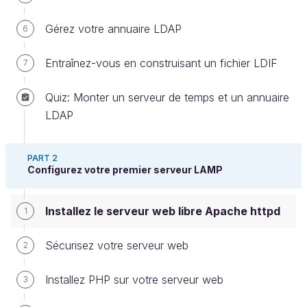
Gérez votre annuaire LDAP
6
Dans ce chapitre, vous allez apprendre à installer et
Entraînez-vous en construisant un fichier LDIF
7
configurer
le serveur web Apache httpd
. Un serveur
web, c’est le logiciel qui répond et renvoie les pages
Quiz: Monter un serveur de temps et un annuaire
HTML à votre navigateur quand vous consultez un
LDAP
site Internet. Comme de plus en plus de services
passent par le Web, c’est vraiment une composante
PART 2
essentielle à connaître pour un administrateur.
Configurez votre premier serveur LAMP
Le nom du serveur est
Apache httpd
, mais on
Installez le serveur web libre Apache httpd
1
parle souvent d’
Apache
. Apache est en fait le
nom de
la fondation qui le développe
.
Sécurisez votre serveur web
2
Historiquement, elle a commencé par
développer le serveur web httpd, mais elle
Installez PHP sur votre serveur web
3
développe aujourd’hui
de très nombreux