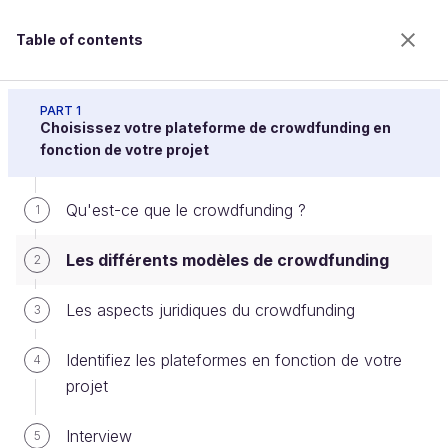
Table of contents
Concevez votre campagne de crowdfunding
PART 1
Choisissez votre plateforme de crowdfunding en
fonction de votre projet
Les différents modèles de
Qu'est-ce que le crowdfunding ?
1
crowdfunding
Les différents modèles de crowdfunding
2
Welcome to the 100% online school for careers with
Les aspects juridiques du crowdfunding
3
a future.
Get free access to all the features of this course
Identifiez les plateformes en fonction de votre
4
(quizzes, videos, unlimited access to all chapters) by
projet
creating an account.
Create an account or log in
Interview
5