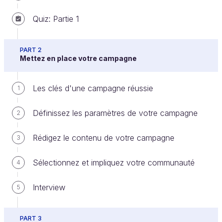
Quiz: Partie 1
Pour rappel, il y a 4 grands modèles de
PART 2
crowdfunding :
Mettez en place votre campagne
le don ou
crowdgiving
;
Les clés d'une campagne réussie
1
la récompense, ou
reward-based
crowdfunding
;
Définissez les paramètres de votre campagne
2
l'investissement participatif, ou
equity
crowdfunding
;
Rédigez le contenu de votre campagne
3
le prêt, ou
crowdlending
.
Sélectionnez et impliquez votre communauté
4
Le don
Interview
5
Définition
Forme de participation sans attente ni
PART 3