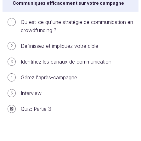
Communiquez efficacement sur votre campagne
contrepartie.
Par une personne physique ou une personne
Qu'est-ce qu'une stratégie de communication en
1
morale (association, entreprise).
crowdfunding ?
Le don est désintéressé, même s’il existe une
pratique de contre-don, tout à fait symbolique.
Définissez et impliquez votre cible
2
Identifiez les canaux de communication
3
Type de projet adapté
Gérez l'après-campagne
Approprié si votre projet est personnel ou celui
4
d’une association.
Interview
5
Exemples de plateforme
Quiz: Partie 3
BabelDoor
: plateforme participative et
solidaire.
Les Petites Pierres
: plateforme participative