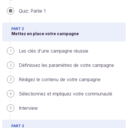
Quiz: Partie 1
En résumé
PART 2
Mettez en place votre campagne
La stratégie de communication se pense en
amont de la campagne.
Les clés d'une campagne réussie
1
C'est un plan d'action pour promouvoir la
campagne auprès du 3e cercle en particulier à
Définissez les paramètres de votre campagne
2
l'aide d'outils.
Any feedback to share with us?
Rédigez le contenu de votre campagne
3
Sélectionnez et impliquez votre communauté
4
Ever considered an OpenClassrooms
Interview
5
diploma?
Up to 100% of your training program
PART 3