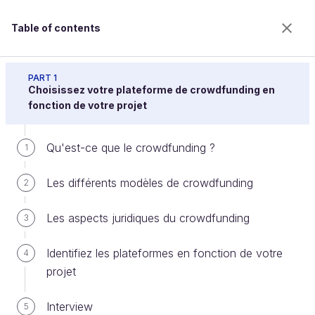
Table of contents
Concevez votre campagne de crowdfunding
PART 1
Choisissez votre plateforme de crowdfunding en
fonction de votre projet
Qu'est-ce qu'une stratégie de
Qu'est-ce que le crowdfunding ?
1
communication en crowdfunding ?
Les différents modèles de crowdfunding
2
Welcome to the 100% online school for careers with
Les aspects juridiques du crowdfunding
3
a future.
Get free access to all the features of this course
Identifiez les plateformes en fonction de votre
4
(quizzes, videos, unlimited access to all chapters) by
projet
creating an account.
Create an account or log in
Interview
5