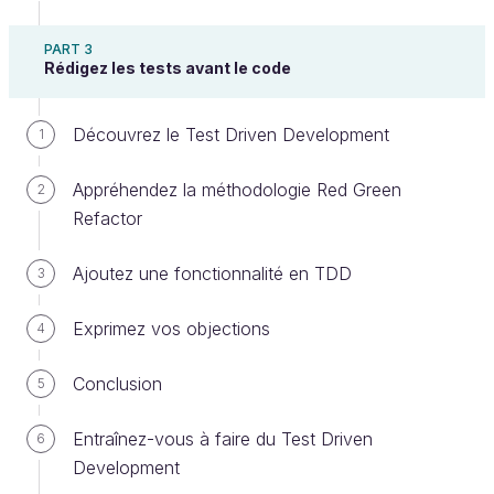
PART 3
Ah bon ?!!!
Rédigez les tests avant le code
C'est peut-être pas vraiment un bug, mais
Découvrez le Test Driven Development
1
l'app compte mal les points. Quand un joueur
a 30 et qu'il gagne un point, il gagne le jeu,
Appréhendez la méthodologie Red Green
2
alors qu'il devrait passer à 40... Regarde !
Refactor
Ajoutez une fonctionnalité en TDD
3
Exprimez vos objections
4
Conclusion
5
Entraînez-vous à faire du Test Driven
6
Development
Ah oui en effet. Bon toutes mes excuses, regardons