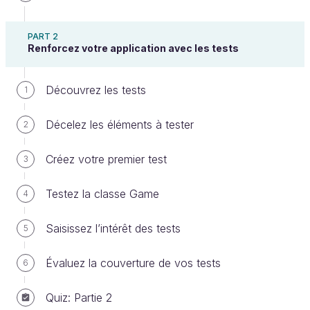
PART 2
Renforcez votre application avec les tests
Dans les chapitres précédents, nous avons résolu
notre bug et vous pouvez maintenant jouer un peu
Découvrez les tests
1
avec l'application Jeu Set et Match. Je vous
propose de ne pas nous arrêter en si bon chemin et
Décelez les éléments à tester
2
de passer à la suite de ce cours : les tests !
Créez votre premier test
3
Hop hop hop ! Pas si vite mon garçon !
Testez la classe Game
4
Comment ça ?! Je vous prie de ne pas
m'interrompre en plein lancement d'un sujet aussi
Saisissez l’intérêt des tests
5
important que les tests !
Évaluez la couverture de vos tests
6
Je suis désolé. Mais l'application bugue
Quiz: Partie 2
toujours...