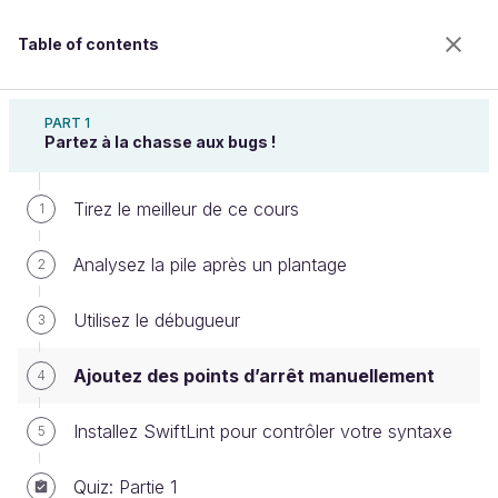
Table of contents
Débuguez et testez vos applications iOS
PART 1
Partez à la chasse aux bugs !
Tirez le meilleur de ce cours
Ajoutez des points d’arrêt
1
manuellement
Analysez la pile après un plantage
2
Utilisez le débugueur
3
Welcome to the 100% online school for careers with
a future.
Ajoutez des points d’arrêt manuellement
4
Get free access to all the features of this course
(quizzes, videos, unlimited access to all chapters) by
Installez SwiftLint pour contrôler votre syntaxe
5
creating an account.
Create an account or log in
Quiz: Partie 1