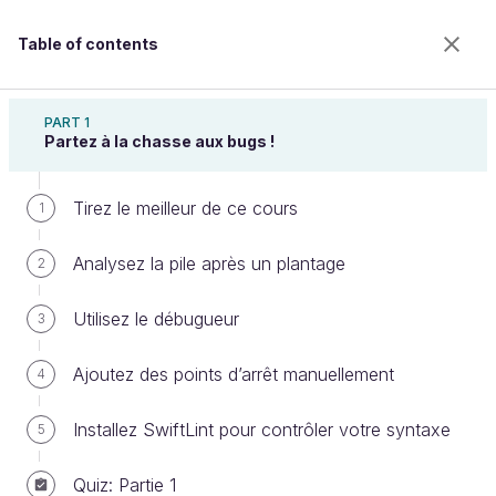
Table of contents
Débuguez et testez vos applications iOS
PART 1
Partez à la chasse aux bugs !
Tirez le meilleur de ce cours
Testez la classe Game
1
Analysez la pile après un plantage
2
Welcome to the 100% online school for careers with
Utilisez le débugueur
3
a future.
Get free access to all the features of this course
Ajoutez des points d’arrêt manuellement
4
(quizzes, videos, unlimited access to all chapters) by
creating an account.
Installez SwiftLint pour contrôler votre syntaxe
5
Create an account or log in
Quiz: Partie 1