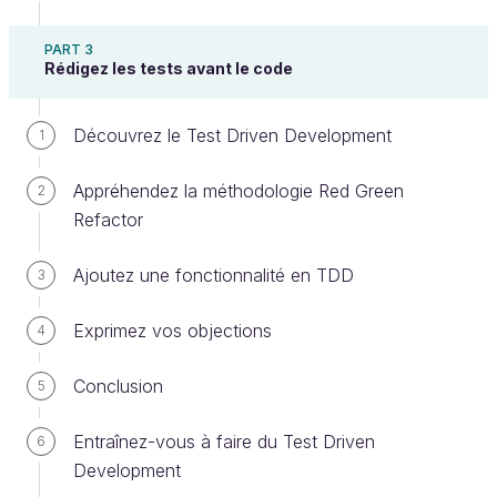
Pour cela, pas de panique ! Il nous suffit d'importer
PART 3
Rédigez les tests avant le code
le module qui correspond à notre application. Il a le
nom de la target correspondante, à savoir :
.
JeuSetMatch
Découvrez le Test Driven Development
1
Appréhendez la méthodologie Red Green
2
Refactor
Ajoutez une fonctionnalité en TDD
3
Exprimez vos objections
4
Vous pouvez écrire en haut de votre fichier test :
Conclusion
5
import
JeuSetMatch
Entraînez-vous à faire du Test Driven
6
Désormais le module de l'application est importé
Development