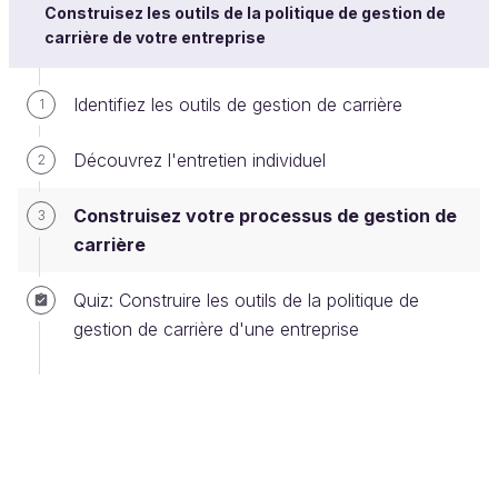
Construisez les outils de la politique de gestion de
La gestion de carrière concerne-t-elle tous les
carrière de votre entreprise
salariés de votre entreprise, ou seulement
certaines catégories ?
Identifiez les outils de gestion de carrière
1
Identifiez-vous des populations spécifiques à
accompagner de manière rapprochée ?
Découvrez l'entretien individuel
2
Développez-vous une politique spécialement
Construisez votre processus de gestion de
3
dédiée aux hauts potentiels ?
carrière
Traitez-vous de l’évolution des métiers ?
Vous préoccupez-vous de la carrière des
Quiz: Construire les outils de la politique de
salariés seniors ?
gestion de carrière d'une entreprise
De quels outils disposez-vous ou quels outils
allez-vous mettre en place ?
Comment vont se relier entre eux les différents
outils ?