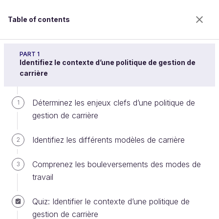
Table of contents
Accompagnez la carrière de vos collaborateurs
PART 1
Identifiez le contexte d’une politique de gestion de
carrière
Construisez votre processus de
Déterminez les enjeux clefs d’une politique de
1
gestion de carrière
gestion de carrière
Identifiez les différents modèles de carrière
2
Welcome to the 100% online school for careers with
a future.
Comprenez les bouleversements des modes de
3
Get free access to all the features of this course
travail
(quizzes, videos, unlimited access to all chapters) by
creating an account.
Quiz: Identifier le contexte d’une politique de
Create an account or log in
gestion de carrière