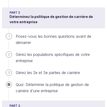
PART 2
Déterminez la politique de gestion de carrière de
votre entreprise
Posez-vous les bonnes questions avant de
1
démarrer
Lors du lancement de la mise en œuvre d’une
politique de gestion de carrière, il vous faut déployer
Gérez les populations spécifiques de votre
2
un
processus clair et transparent
, afin que
entreprise
chaque partie prenante connaisse son rôle et le
moment de son intervention.
Gérez les 2e et 3e parties de carrière
3
Pour mettre en œuvre votre processus de gestion
de carrière, il vous faudra donc répondre aux
Quiz: Déterminer la politique de gestion de
questions
suivantes – qui ne sont certainement pas
carrière d'une entreprise
exhaustives – en fonction des enjeux de votre
entreprise :
PART 3