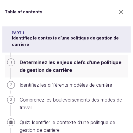
Table of contents
Accompagnez la carrière de vos collaborateurs
PART 1
Identifiez le contexte d’une politique de gestion de
carrière
Déterminez les enjeux clefs d’une
Déterminez les enjeux clefs d’une politique
1
politique de gestion de carrière
de gestion de carrière
Identifiez les différents modèles de carrière
2
Welcome to the 100% online school for careers with
a future.
Comprenez les bouleversements des modes de
3
Get free access to all the features of this course
travail
(quizzes, videos, unlimited access to all chapters) by
creating an account.
Quiz: Identifier le contexte d’une politique de
Create an account or log in
gestion de carrière