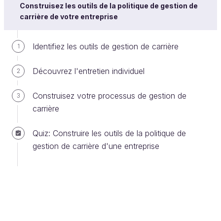
Construisez les outils de la politique de gestion de
Nous pouvons distinguer 3 étapes majeures d’une
carrière de votre entreprise
politique de gestion de carrière :
Identifiez les outils de gestion de carrière
1
attirer les talents,
les fidéliser,
Découvrez l'entretien individuel
2
piloter et accompagner leur carrière
Construisez votre processus de gestion de
3
Attirez les talents
carrière
Pour nombre de salariés, la possibilité de se
Quiz: Construire les outils de la politique de
développer à la fois sur les plans personnel
gestion de carrière d'une entreprise
(apprentissage, stimulation…) et professionnel
(promotion, mobilité…) est essentielle à la
satisfaction au travail.
Posez-vous la question : offrez-vous...