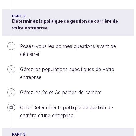
PART 2
Déterminez la politique de gestion de carrière de
votre entreprise
Posez-vous les bonnes questions avant de
1
démarrer
La finalité d’une politique de gestion de carrière,
c’est de réunir dans l’entreprise des salariés
Gérez les populations spécifiques de votre
2
compétents, performants, et motivés.
entreprise
La gestion des carrières permet de concilier
Gérez les 2e et 3e parties de carrière
3
les souhaits d’é
volution des salariés
et les
besoins en compétences
de l’entreprise. Elle
Quiz: Déterminer la politique de gestion de
répond donc à la fois à un enjeu humain (pour
carrière d'une entreprise
le salarié), et à un enjeu économique (pour
l’entreprise).
PART 3