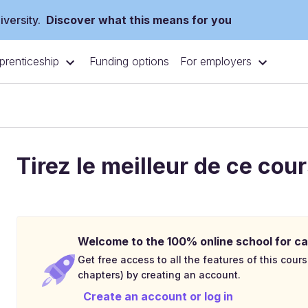
versity.
Discover what this means for you
prenticeship
For employers
Funding options
Tirez le meilleur de ce cou
Welcome to the 100% online school for ca
Get free access to all the features of this cours
chapters) by creating an account.
Create an account or log in