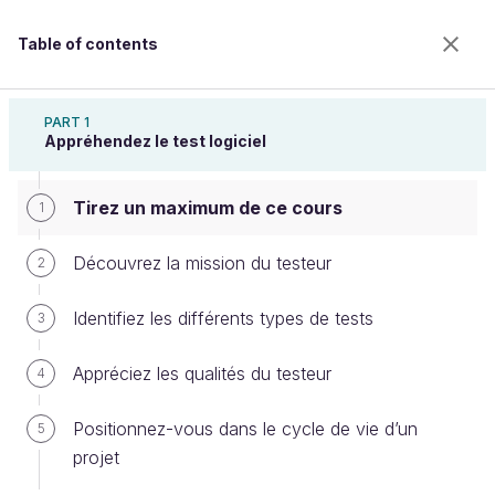
Table of contents
Initiez-vous au test et à la qualité logicielle
PART 1
Appréhendez le test logiciel
Tirez un maximum de ce cours
Tirez un maximum de ce cours
1
Découvrez la mission du testeur
2
Welcome to the 100% online school for careers with
Identifiez les différents types de tests
3
a future.
Get free access to all the features of this course
Appréciez les qualités du testeur
4
(quizzes, videos, unlimited access to all chapters) by
creating an account.
Positionnez-vous dans le cycle de vie d’un
5
Create an account or log in
projet