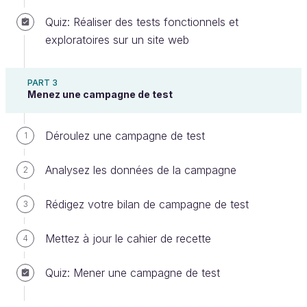
évolué vers le rôle de lead QA (responsable de la
Quiz: Réaliser des tests fonctionnels et
qualité). Après dix ans dans le domaine du test,
exploratoires sur un site web
Morgan est devenu Scrum Master d’une équipe de
quinze personnes.
PART 3
Morgan est un professionnel de l’informatique
Menez une campagne de test
passionné, toujours à la recherche de nouveaux
défis et de nouvelles façons d’améliorer ses
Déroulez une campagne de test
1
compétences.
Analysez les données de la campagne
2
Découvrez le fonctionnement du cours
Rédigez votre bilan de campagne de test
3
Avant de plonger dans le vif du sujet, je voudrais
vous parler de la
structure de ce cours
et vous
Mettez à jour le cahier de recette
4
donner quelques conseils pour en tirer le maximum :
Le cours est divisé en
trois parties
et chaque
Quiz: Mener une campagne de test
partie en
plusieurs chapitres
.