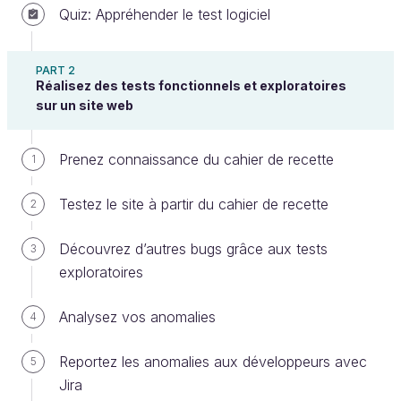
Quiz: Appréhender le test logiciel
PART 2
Réalisez des tests fonctionnels et exploratoires
sur un site web
Rencontrez votre professeur
Prenez connaissance du cahier de recette
1
Testez le site à partir du cahier de recette
2
Morgan est un professionnel de l’informatique doté
Découvrez d’autres bugs grâce aux tests
3
d’une expérience variée et solide. Pendant neuf ans,
exploratoires
il a travaillé en tant que développeur, apprenant les
tenants et aboutissants du codage et de la
Analysez vos anomalies
4
conception logicielle. Il s’est ensuite tourné vers le
métier de testeur. Conscient de l’importance de la
Reportez les anomalies aux développeurs avec
5
qualité des logiciels pour les clients, il a rapidement
Jira