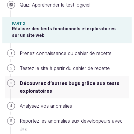
Quiz: Appréhender le test logiciel
PART 2
Réalisez des tests fonctionnels et exploratoires
sur un site web
Prenez connaissance du cahier de recette
1
Identifiez l’usage des tests
exploratoires
Testez le site à partir du cahier de recette
2
Les tests exploratoires permettent d’aller au-delà des
Découvrez d’autres bugs grâce aux tests
3
tests du cahier de recette. Ils correspondent à une
exploratoires
approche de test de logiciel qui consiste à explorer
le système de manière informelle et à identifier les
Analysez vos anomalies
4
problèmes et les anomalies.
Reportez les anomalies aux développeurs avec
5
Ils sont généralement utilisés en complément des
Jira
tests du cahier de recette, qui couvrent les