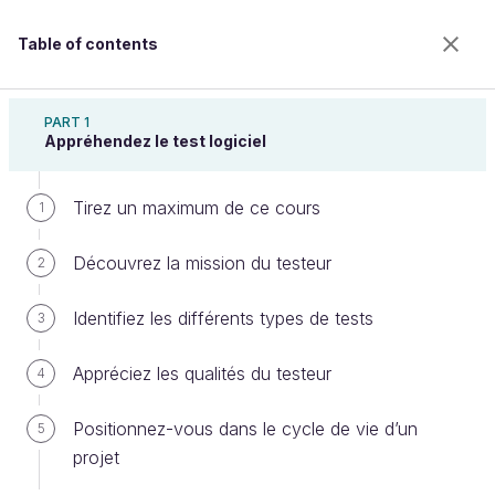
Table of contents
Initiez-vous au test et à la qualité logicielle
PART 1
Appréhendez le test logiciel
Tirez un maximum de ce cours
Découvrez d’autres bugs grâce aux
1
tests exploratoires
Découvrez la mission du testeur
2
Identifiez les différents types de tests
3
Welcome to the 100% online school for careers with
a future.
Appréciez les qualités du testeur
4
Get free access to all the features of this course
(quizzes, videos, unlimited access to all chapters) by
Positionnez-vous dans le cycle de vie d’un
5
creating an account.
projet
Create an account or log in