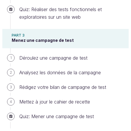
fonctionnalités du système de manière formelle et
Quiz: Réaliser des tests fonctionnels et
structurée.
exploratoires sur un site web
Les tests exploratoires sont préconisés dans les cas
suivants :
PART 3
Menez une campagne de test
lorsque les spécifications sont rares ou non
adéquates ;
Déroulez une campagne de test
1
lorsqu’il existe une contrainte sévère de temps
:
Analysez les données de la campagne
2
Il est toujours plus rapide de faire un test
directement plutôt que de lire chaque
Rédigez votre bilan de campagne de test
3
étape et de faire les vérifications
Mettez à jour le cahier de recette
manuellement ;
4
pour compléter d’autres méthodes de test plus
Quiz: Mener une campagne de test
formelles et détecter davantage de défauts
difficilement détectables par des approches