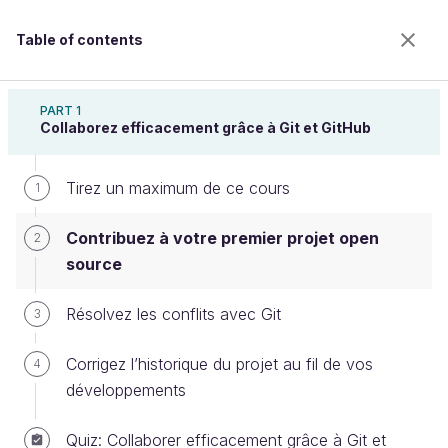
Table of contents
Devenez un expert de Git et GitHub
PART 1
Collaborez efficacement grâce à Git et GitHub
Tirez un maximum de ce cours
Contribuez à votre premier projet
1
open source
Contribuez à votre premier projet open
2
source
Welcome to the 100% online school for careers with
Résolvez les conflits avec Git
3
a future.
Get free access to all the features of this course
Corrigez l’historique du projet au fil de vos
4
(quizzes, videos, unlimited access to all chapters) by
développements
creating an account.
Create an account or log in
Quiz: Collaborer efficacement grâce à Git et