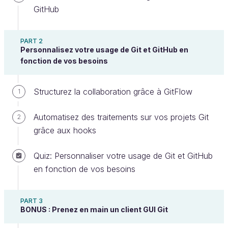
GitHub
Faites vos premiers pas dans la
PART 2
Personnalisez votre usage de Git et GitHub en
communauté Open Transport
fonction de vos besoins
Vous êtes prêt ? Alors on commence.
Structurez la collaboration grâce à GitFlow
1
Notre point de départ : nous approprier le projet
Automatisez des traitements sur vos projets Git
2
Open Transport. Sans cela, nous n’irions pas bien
grâce aux hooks
loin.
La question est donc : comment intégrer
une communauté open source ?
Quiz: Personnaliser votre usage de Git et GitHub
en fonction de vos besoins
Il n'y a évidemment pas de réponse absolue, dans la
mesure où chaque communauté peut avoir ses
spécificités. Néanmoins, on retrouve souvent des
PART 3
BONUS : Prenez en main un client GUI Git
éléments similaires d’un projet à l’autre, comme un
fichier README, des directives de collaboration, un