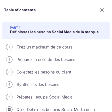
Table of contents
Construisez une stratégie Social Media
PART 1
Définissez les besoins Social Media de la marque
Tirez un maximum de ce cours
Définissez la stratégie des
1
contenus
Préparez la collecte des besoins
2
Collectez les besoins du client
3
Welcome to the 100% online school for careers with
a future.
Synthétisez les besoins
4
Get free access to all the features of this course
(quizzes, videos, unlimited access to all chapters) by
Préparez l'équipe Social Media
5
creating an account.
Create an account or log in
Quiz: Définir les besoins Social Media de la