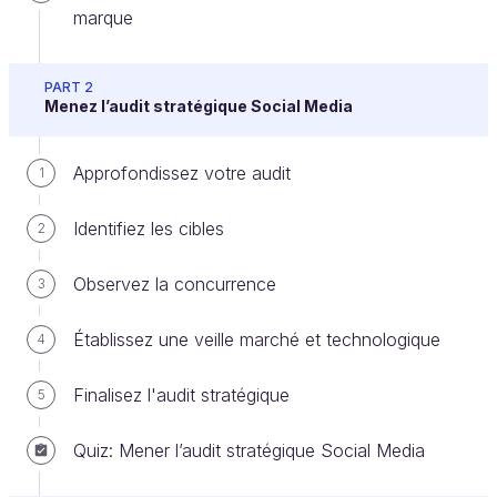
marque
PART 2
Menez l’audit stratégique Social Media
Approfondissez votre audit
1
Savez-vous combien de fois j’ai pu entendre des
Identifiez les cibles
clients me dire “Mes temps forts sur l’année sont sur
2
tel mois et tel mois, le reste du temps
je n’ai pas
Observez la concurrence
3
besoin de communiquer
.” ?
Ou “Il ne se passe rien au mois d’août,
peut-on
Établissez une veille marché et technologique
4
stopper les publications ?
” ?
Finalisez l'audit stratégique
5
Si je résume, leur stratégie était d’arriver
bruyamment avec leurs gros sabots avec des
Quiz: Mener l’audit stratégique Social Media
campagnes promotionnelles
puis de
s'évanouir
dans la nature
.