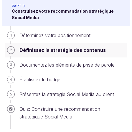
PART 3
Construisez votre recommandation stratégique
Et alors, qu’est-ce que ça a donné ?
Social Media
C’est simple :
Déterminez votre positionnement
1
un
algorithme complètement perturbé
Définissez la stratégie des contenus
2
(Facebook ou Instagram n’aiment pas vous
voir disparaître, ils préfèrent la régularité) ;
Documentez les éléments de prise de parole
3
une
communauté laissée à l'abandon
(vos
Établissez le budget
abonnés aussi, et ils vont voir ailleurs !).
4
Une présence continue sur les réseaux sociaux,
Présentez la stratégie Social Media au client
5
c'est crucial.
Quiz: Construire une recommandation
Et pour ça, pas de secret, on a besoin de
se
stratégique Social Media
projeter
et de
mettre en place un calendrier
éditorial
.