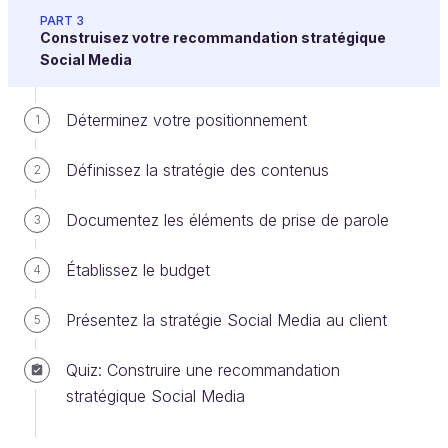
expériences culinaires.
PART 3
Construisez votre recommandation stratégique
Tous ces clients dégustent le même plat, mais pour
Social Media
des
raisons très différentes
.
De la même façon, VegDrink doit comprendre que
Déterminez votre positionnement
1
ses boissons peuvent être consommées par divers
segments de la population, chacun avec ses
Définissez la stratégie des contenus
2
propres besoins
et
motivations
.
Documentez les éléments de prise de parole
3
Prêt à découvrir qui vient "manger à votre table" et
pourquoi ? Alors, serviettes en place, et en avant la
Établissez le budget
4
dégustation !
Présentez la stratégie Social Media au client
5
Analysez l’audience existante
Quiz: Construire une recommandation
stratégique Social Media
Je démarre où ?