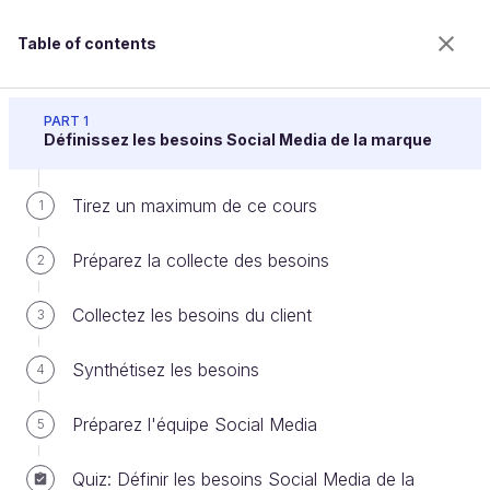
Table of contents
Construisez une stratégie Social Media
PART 1
Définissez les besoins Social Media de la marque
Tirez un maximum de ce cours
Identifiez les cibles
1
Préparez la collecte des besoins
2
Welcome to the 100% online school for careers with
Collectez les besoins du client
3
a future.
Get free access to all the features of this course
Synthétisez les besoins
4
(quizzes, videos, unlimited access to all chapters) by
creating an account.
Préparez l'équipe Social Media
5
Create an account or log in
Quiz: Définir les besoins Social Media de la