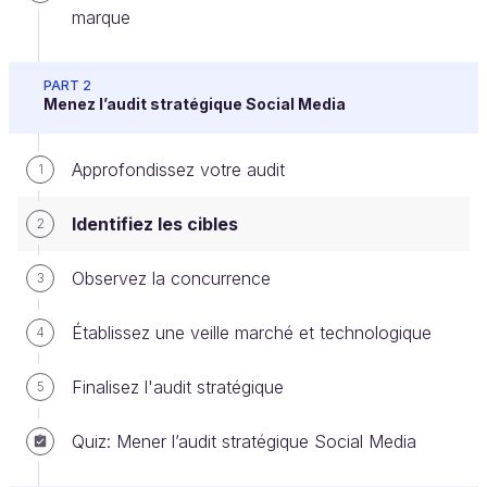
marque
PART 2
Menez l’audit stratégique Social Media
Pour rester dans l'univers culinaire, comparons les
Approfondissez votre audit
1
cibles de VegDrink aux clients d'un restaurant
végétarien qui viennent tous goûter au même plat
Identifiez les cibles
2
vedette : un risotto aux champignons sauvages.
Observez la concurrence
3
Parmi ses clients, nous retrouvons entre autres :
Établissez une veille marché et technologique
une
personne intolérante au lactose
car ce
4
plat est sans lactose ;
Finalisez l'audit stratégique
5
une
personne végane
à la recherche
d’alternatives savoureuses ;
Quiz: Mener l’audit stratégique Social Media
un
fin gourmet
avide de nouvelles