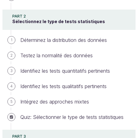
PART 2
Sélectionnez le type de tests statistiques
Toute analyse statistique commence par la définition
Déterminez la distribution des données
1
d'objectifs clairs. Ensuite, le contexte de collecte
Testez la normalité des données
des données est examiné, les variables pertinentes
2
sont choisies, et des hypothèses testables sont
Identifiez les tests quantitatifs pertinents
3
formulées pour guider l'étude.
Définissez les objectifs de l'analyse
Identifiez les tests qualitatifs pertinents
4
La définition des objectifs de l'analyse statistique
Intégrez des approches mixtes
5
constitue une étape cruciale. Cette première étape
Quiz: Sélectionner le type de tests statistiques
implique une réflexion approfondie pour établir ce
que l'on cherche à comprendre, explorer ou prouver
à travers l'étude.
PART 3