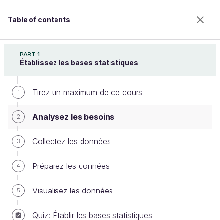
Table of contents
Explorez les tests statistiques
PART 1
Établissez les bases statistiques
Tirez un maximum de ce cours
Analysez les besoins
1
Analysez les besoins
2
Welcome to the 100% online school for careers with
Collectez les données
3
a future.
Get free access to all the features of this course
Préparez les données
4
(quizzes, videos, unlimited access to all chapters) by
creating an account.
Visualisez les données
5
Create an account or log in
Quiz: Établir les bases statistiques