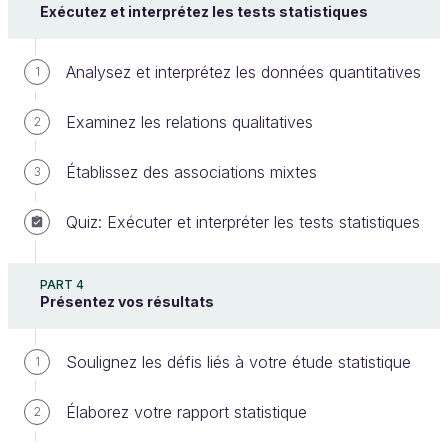
Exécutez et interprétez les tests statistiques
Analysez et interprétez les données quantitatives
1
Examinez les relations qualitatives
2
Établissez des associations mixtes
3
Les objectifs SMART
Quiz: Exécuter et interpréter les tests statistiques
Des objectifs bien définis doivent être SMART.
PART 4
Spécifiques
pour cerner précisément l'aspect
Présentez vos résultats
du phénomène à étudier et pour éviter toute
ambiguïté.
Soulignez les défis liés à votre étude statistique
1
Mesurables
pour garantir que chaque objectif
peut être évalué de manière quantitative ou
Élaborez votre rapport statistique
2
qualitative.