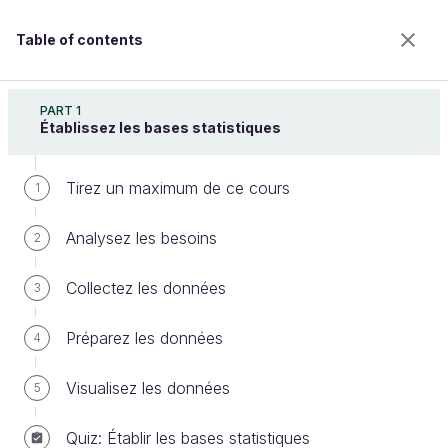
Table of contents
Explorez les tests statistiques
PART 1
Établissez les bases statistiques
Tirez un maximum de ce cours
Établissez des associations mixtes
1
Analysez les besoins
2
Welcome to the 100% online school for careers with
Collectez les données
3
a future.
Get free access to all the features of this course
Préparez les données
4
(quizzes, videos, unlimited access to all chapters) by
creating an account.
Visualisez les données
5
Create an account or log in
Quiz: Établir les bases statistiques