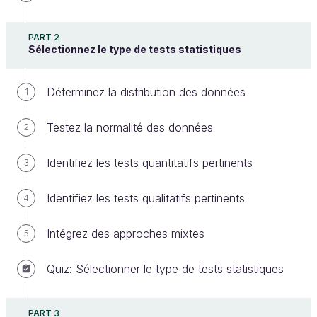
PART 2
Sélectionnez le type de tests statistiques
Continuons à mettre en pratique tout ce que nous
Déterminez la distribution des données
1
avons vu à travers, cette fois, le test T et le test
Testez la normalité des données
d’ANOVA. June vous a demandé de comparer la
2
satisfaction client et la saison d’un côté et la
Identifiez les tests quantitatifs pertinents
3
satisfaction client avec le type de voyage de l’autre.
Testez les relations avec le Test T
Identifiez les tests qualitatifs pertinents
4
Intégrez des approches mixtes
5
Rappel des conditions :
Quiz: Sélectionner le type de tests statistiques
Les données doivent être
indépendantes.
Il ne peut y avoir uniquement que deux
PART 3