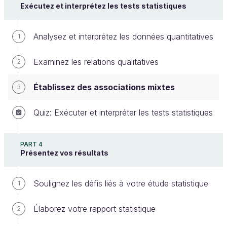
Exécutez et interprétez les tests statistiques
groupes à comparer.
Les deux groupes doivent suivre une
distribution normale.
Analysez et interprétez les données quantitatives
1
Les variances des deux groupes doivent
être égales.
Examinez les relations qualitatives
2
Établissez des associations mixtes
3
Pour exécuter le test T, il faut suivre les étapes
suivantes.
Quiz: Exécuter et interpréter les tests statistiques
À partir de “Données clients VertiGo
nettoyées”, concentrez-vous sur les
PART 4
Présentez vos résultats
évaluations des clients de l’agence VertiGo par
saison de voyage.
Soulignez les défis liés à votre étude statistique
1
Filtrez les données. Nous allons comparer
uniquement les saisons été et hiver.
Élaborez votre rapport statistique
2
Visualisez les différences entre les évaluations