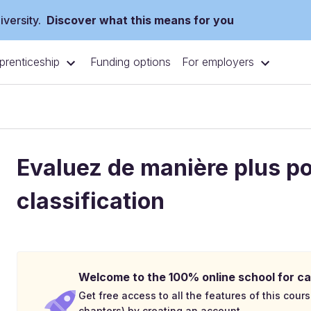
versity.
Discover what this means for you
prenticeship
For employers
Funding options
Evaluez de manière plus p
classification
Welcome to the 100% online school for ca
Get free access to all the features of this cours
chapters) by creating an account.