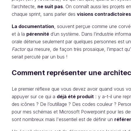
l’architecte,
ne suit pas
. On connaît aussi les projets e
chaque sprint, sans parler des
visions contradictoires
La documentation
, souvent perçue comme une corvée
et à la
pérennité
d’un système. Dans l’industrie informa
orale détenue seulement par quelques personnes est un 
Factor
qui mesure, de façon très prosaïque, l’impact qu’au
serait percuté par un bus !
Comment représenter une architec
Le premier réflexe que vous devez avoir quand vous v
appuyer sur ce qui a
déjà été produit
: y a-t-il une re
des icônes ? De l’outillage ? Des codes couleur ? Personn
pour mes schémas et Microsoft Powerpoint pour les descr
sont nombreux mais l'essentiel est de définir un
référe