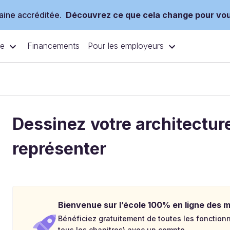
ine accréditée.
Découvrez ce que cela change pour vo
ce
Pour les employeurs
Financements
Dessinez votre architecture
représenter
Bienvenue sur l’école 100% en ligne des mé
Bénéficiez gratuitement de toutes les fonctionna
tous les chapitres) avec un compte.