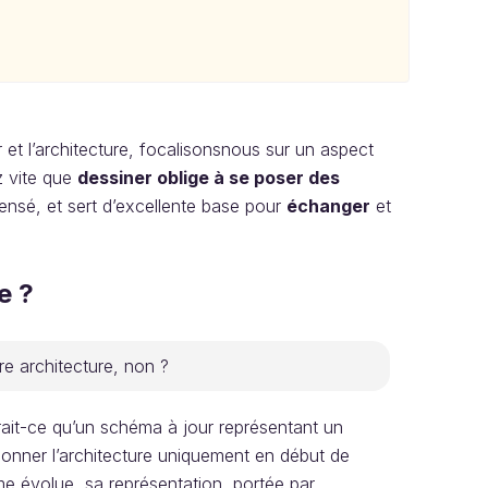
et l’architecture, focalisonsnous sur un aspect
z vite que
dessiner oblige à se poser des
ensé, et sert d’excellente base pour
échanger
et
e ?
re architecture, non ?
rait-ce qu’un schéma à jour représentant un
tionner l’architecture uniquement en début de
me évolue, sa représentation, portée par