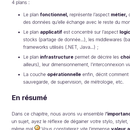
4 plans :
Le plan
fonctionnel,
représente l’aspect
métier,
c
des données qu’elle échange avec le reste du mo
Le plan
applicatif
est concentré sur l’aspect
logic
stocks (partage de donnée...), les middlewares (b
frameworks utilisés (.NET, Java...) ;
Le plan
i
nfrastructure
permet de décrire les
cho
ailleurs), leur dimensionnement, l’interconnexion vi
La couche
opérationnelle
enfin, décrit comment
sauvegarde, de supervision, de métrologie, etc.
En résumé
Dans ce chapitre, nous avons vu ensemble l
’importanc
un sujet, ayez le réflexe de dégainer votre stylo, stylet
même mal
Vous constaterez vite l’immense
valeur 