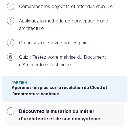
En complément des réponses à ces questions, nous
Comprenez les objectifs et attendus d’un DAT
1
zoomerons sur la place prépondérante qu’ont pris le
réseau
et la
sécurité
par rapport aux autres
Appliquez la méthode de conception d’une
2
problématiques.
architecture
Hier, un rôle d'architecte limité
Organisez une revue par les pairs
3
Historiquement, j’en parlais en première partie,
Quiz : Testez votre maîtrise du Document
l’activité de l’architecte se situait
d'Architecture Technique
exclusivement en phase de conception
, la
réalisation étant laissée au soin des
PARTIE 4
développeurs, administrateurs et chefs de
Apprenez-en plus sur la révolution du Cloud et
projets.
l’architecture continue
La plupart du temps, les architectures prévues
Découvrez la mutation du métier
1
prenaient la forme de
documents longs
,
d'architecte et de son écosystème
complexes, et en général assez peu utiles car très