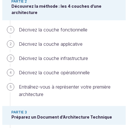
PARTIE 2
Découvrez la méthode : les 4 couches d’une
architecture
Pour cette dernière partie, je vous propose de nous
Décrivez la couche fonctionnelle
1
concentrer sur les
changements profonds
qui
traversent l’architecture aujourd’hui.
Décrivez la couche applicative
2
Bien que l’informatique soit un secteur qui par nature
évolue beaucoup
au gré des innovations
Décrivez la couche infrastructure
3
technologiques, on voit ces dernières années une
vraie accélération des transformations. L’arrivée des
Décrivez la couche opérationnelle
4
méthodes agiles-devops
, du
cloud,
des
Entraînez-vous à représenter votre première
conteneurs,
du
stockage flash
et l’emphase mise
5
architecture
sur le
digital
raccourcissent les cycles projet et
précipitent l’arrivée de nouvelles approches. Quels
sont leur impacts sur l’architecture aujourd’hui ?
PARTIE 3
Comment se tenir au courant ?
Préparez un Document d’Architecture Technique