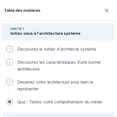
Table des matières
Concevez l'architecture d'un système
PARTIE 1
Initiez-vous à l'architecture système
Découvrez le métier d'architecte système
Découvrez la mutation du métier
1
d'architecte et de son écosystème
Découvrez les caractéristiques d’une bonne
2
architecture
Bienvenue sur l’école 100% en ligne des métiers qui
Dessinez votre architecture pour bien la
3
ont de l’avenir.
représenter
Bénéficiez gratuitement de toutes les fonctionnalités
de ce cours (quiz, vidéos, accès illimité à tous les
Quiz : Testez votre compréhension du métier
chapitres) avec un compte.
Créer un compte ou se connecter