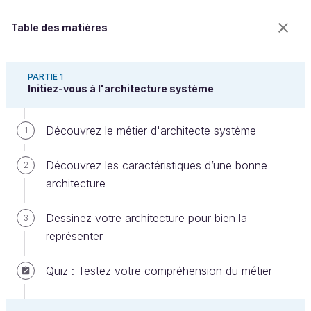
Table des matières
Concevez l'architecture d'un système
PARTIE 1
Initiez-vous à l'architecture système
Découvrez le métier d'architecte système
Comprenez la place importante du
1
réseau et de la sécurité
Découvrez les caractéristiques d’une bonne
2
architecture
Bienvenue sur l’école 100% en ligne des métiers qui
Dessinez votre architecture pour bien la
3
ont de l’avenir.
représenter
Bénéficiez gratuitement de toutes les fonctionnalités
de ce cours (quiz, vidéos, accès illimité à tous les
Quiz : Testez votre compréhension du métier
chapitres) avec un compte.
Créer un compte ou se connecter