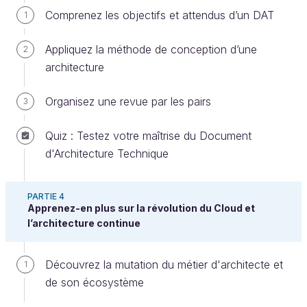
Les enjeux de performance et de
Comprenez les objectifs et attendus d’un DAT
1
réseaux
Appliquez la méthode de conception d’une
2
La répartition géographique des serveurs
architecture
Dans vos architectures, vous allez être amené à
Organisez une revue par les pairs
3
concevoir des
systèmes distribués
, par essence
répartis
dans des localisations différentes, en
Quiz : Testez votre maîtrise du Document
France et ailleurs. Plus que jamais, vous allez être
d'Architecture Technique
amené à utiliser des services à différents endroits de
la planète.
PARTIE 4
Apprenez-en plus sur la révolution du Cloud et
Dans l’analyse fonctionnelle, vous avez dû
l’architecture continue
identifier où étaient vos clients, vos données
et leurs interfaces. Gardez particulièrement à
Découvrez la mutation du métier d'architecte et
1
l’esprit les problématiques de
latences
(délai
de son écosystème
entre l’envoi et la réception d’un paquet, en