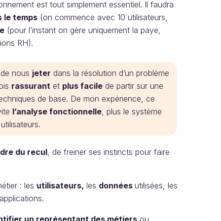
nnement est tout simplement essentiel. Il faudra
 le temps
(on commence avec 10 utilisateurs,
se
(pour l’instant on gère uniquement la paye,
tions RH).
e de nous
jeter
dans la résolution d’un problème
fois
rassurant
et
plus facile
de partir sur une
techniques de base. De mon expérience, ce
vite
l’analyse fonctionnelle
, plus le système
utilisateurs.
dre du recul
, de freiner ses instincts pour faire
étier : les
utilisateurs,
les
données
utilisées, les
applications.
ntifier un représentant des métiers
ou