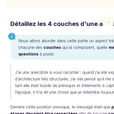
Détaillez les 4 couches d'une arch
Nous allons aborder dans cette partie un aspect trè
chacune des
couches
qui la composent, quelle
mé
questions
à poser.
J’ai une anecdote à vous raconter : quand j’ai été e
d’architecture très structurée, j’ai vite pensé qu’il me 
tant elle était lourde de prérequis et d’éléments à c
l’époque, il m’a dit une chose que je retiendrai toujou
Derrière cette position univoque, le message était que
p
étapes devaient être respectées
afin de pouvoir
co