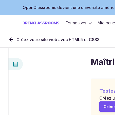
OpenClassrooms devient une université américa
Formations
Alternan
Créez votre site web avec HTML5 et CSS3
Maîtr
Teste
Créez u
Créer