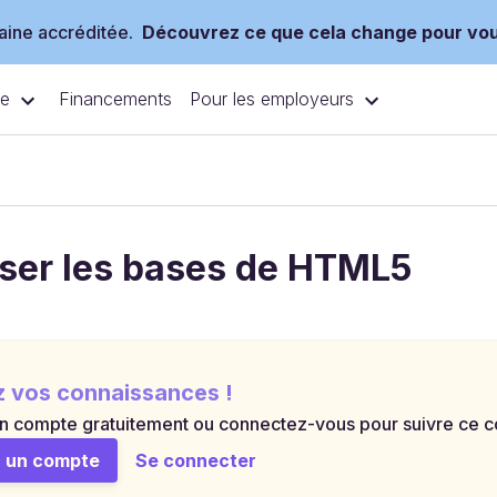
ine accréditée.
Découvrez ce que cela change pour vo
ce
Pour les employeurs
Financements
iser les bases de HTML5
z vos connaissances !
n compte gratuitement ou connectez-vous pour suivre ce cou
 un compte
Se connecter