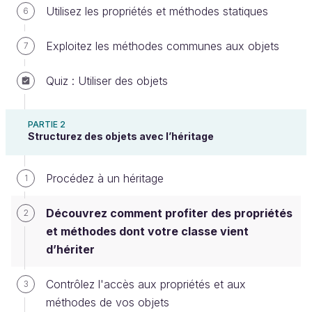
Utilisez les propriétés et méthodes statiques
6
Créer un compte ou se connecter
Exploitez les méthodes communes aux objets
7
Quiz : Utiliser des objets
PARTIE 2
Structurez des objets avec l’héritage
Maintenant que vous savez pourquoi et comment
mettre en place l’héritage, nous allons découvrir
Procédez à un héritage
1
comment profiter des propriétés et méthodes
héritées.
Découvrez comment profiter des propriétés
2
et méthodes dont votre classe vient
Accédez aux propriétés de la classe
d’hériter
parente
Contrôlez l'accès aux propriétés et aux
3
Lorsque vous utilisez l'héritage, depuis l'objet
méthodes de vos objets