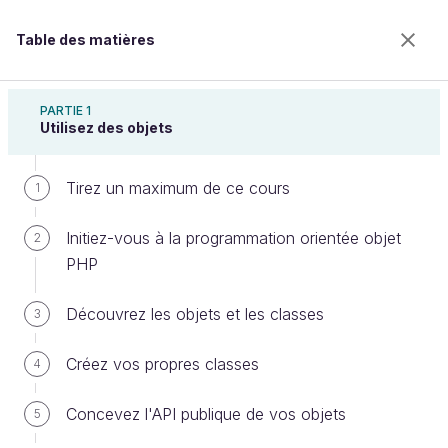
Table des matières
Programmez en orienté objet en PHP
PARTIE 1
Utilisez des objets
Tirez un maximum de ce cours
Découvrez comment profiter des
1
propriétés et méthodes dont votre
Initiez-vous à la programmation orientée objet
2
classe vient d’hériter
PHP
Découvrez les objets et les classes
3
Bienvenue sur l’école 100% en ligne des métiers qui
Créez vos propres classes
4
ont de l’avenir.
Bénéficiez gratuitement de toutes les fonctionnalités
Concevez l'API publique de vos objets
de ce cours (quiz, vidéos, accès illimité à tous les
5
chapitres) avec un compte.