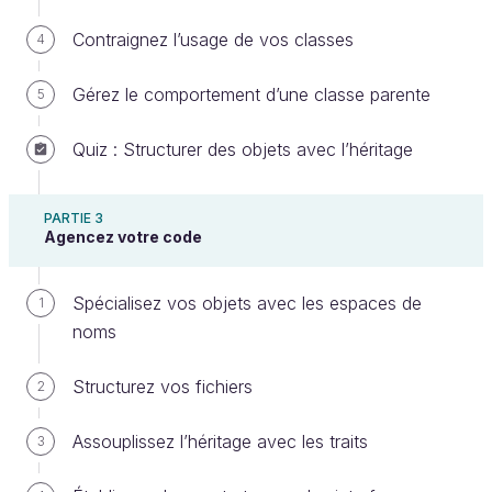
comme depuis la classe, vous pouvez
accéder
aux propriétés de la classe parente
de la même
Contraignez l’usage de vos classes
4
manière qu'avant, avec la flèche
, comme
->
vous pouvez le voir à la ligne 22
:
Gérez le comportement d’une classe parente
5
<?php
Quiz : Structurer des objets avec l’héritage
declare
(
strict_types
=
1
)
;
PARTIE 3
class
User
Agencez votre code
{
public
const
STATUS_ACTIVE
=
'active'
;
public
const
STATUS_INACTIVE
=
'inactive'
;
Spécialisez vos objets avec les espaces de
1
public
function
__construct
(
public
string
noms
$username
,
public
string
$status
=
self
::
STATUS_ACTIVE
)
{
Structurez vos fichiers
2
}
}
Assouplissez l’héritage avec les traits
3
class
Admin
extends
User
{