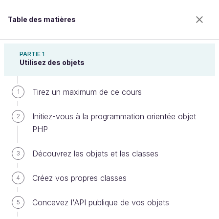
Table des matières
Programmez en orienté objet en PHP
PARTIE 1
Utilisez des objets
Tirez un maximum de ce cours
Contraignez l’usage de vos classes
1
Initiez-vous à la programmation orientée objet
2
PHP
Bienvenue sur l’école 100% en ligne des métiers qui
ont de l’avenir.
Découvrez les objets et les classes
3
Bénéficiez gratuitement de toutes les fonctionnalités
de ce cours (quiz, vidéos, accès illimité à tous les
Créez vos propres classes
chapitres) avec un compte.
4
Créer un compte ou se connecter
Concevez l'API publique de vos objets
5