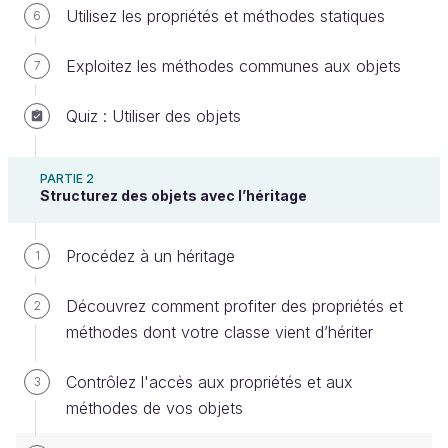
Utilisez les propriétés et méthodes statiques
6
Exploitez les méthodes communes aux objets
7
Quiz : Utiliser des objets
Imposez l'héritage d’une classe
PARTIE 2
Structurez des objets avec l’héritage
Lorsque vous voulez garantir un usage particulier,
mais laisser les classes enfants décider de la
manière dont le code doit fonctionner, alors
Procédez à un héritage
1
l’abstraction est LA mécanique désirée !
Découvrez comment profiter des propriétés et
2
Jusqu’à maintenant, nous avons appris à créer des
méthodes dont votre classe vient d’hériter
classes, les étendre, surcharger les méthodes, et
gérer la visibilité. À présent, ajoutons des
Contrôlez l'accès aux propriétés et aux
3
mécanismes pour contraindre et assouplir en même
méthodes de vos objets
temps l’héritage avec
l’abstraction
. C'est très utile