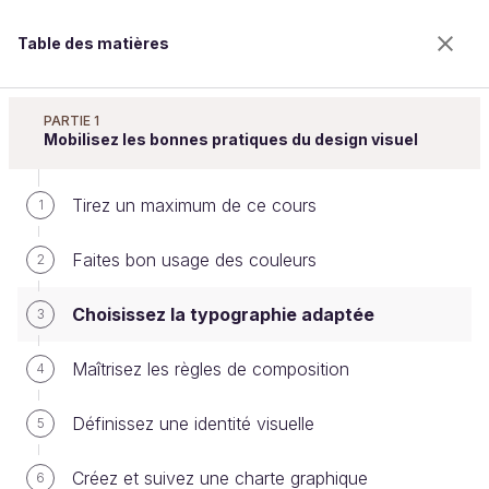
Table des matières
Améliorez l'impact de vos présentations
PARTIE 1
Mobilisez les bonnes pratiques du design visuel
Tirez un maximum de ce cours
Choisissez la typographie adaptée
1
Faites bon usage des couleurs
2
Bienvenue sur l’école 100% en ligne des métiers qui
Choisissez la typographie adaptée
3
ont de l’avenir.
Bénéficiez gratuitement de toutes les fonctionnalités
Maîtrisez les règles de composition
4
de ce cours (quiz, vidéos, accès illimité à tous les
chapitres) avec un compte.
Définissez une identité visuelle
5
Créer un compte ou se connecter
Créez et suivez une charte graphique
6