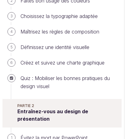
Faites bon usage des couleurs
2
Choisissez la typographie adaptée
3
Maîtrisez les règles de composition
4
Définissez une identité visuelle
5
Créez et suivez une charte graphique
6
Quiz : Mobiliser les bonnes pratiques du
design visuel
PARTIE 2
Entraînez-vous au design de
présentation
Évitez la mort par PowerPoint
1