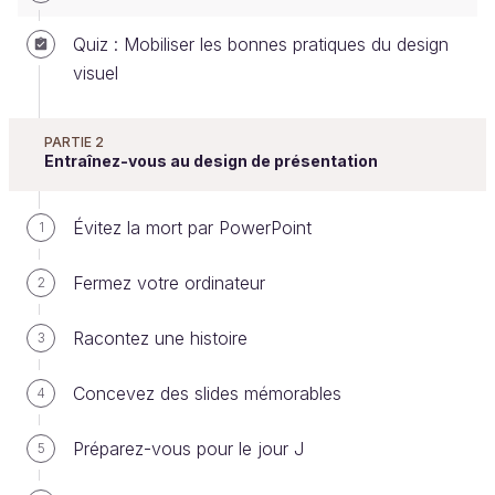
Quiz : Mobiliser les bonnes pratiques du design
visuel
Respectez une ligne graphique
Respecter une ligne graphique, c’est suivre un cap,
PARTIE 2
Entraînez-vous au design de présentation
rester cohérent, garder une unité dans le graphisme.
Et pour s’y aider, on suit ce que l’on appelle une
Évitez la mort par PowerPoint
1
charte graphique
.
Fermez votre ordinateur
2
La
charte graphique
, c’est le document
Racontez une histoire
3
officiel qui décrit votre
identité visuelle
. Elle
se conçoit après le travail de définition de
Concevez des slides mémorables
4
l’identité visuelle.
Le mot "charte" vient du latin et signifie
Préparez-vous pour le jour J
5
"acte", "document". Il définit la règle, la norme