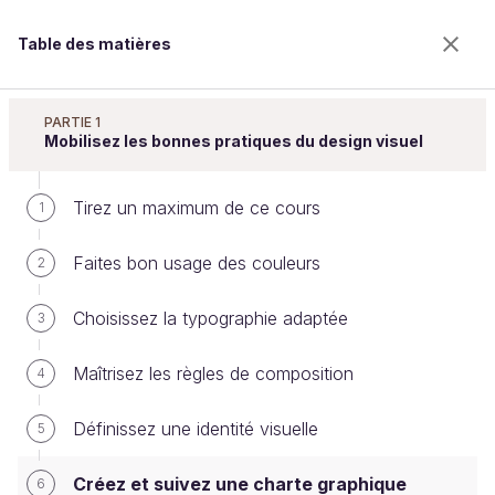
Table des matières
Améliorez l'impact de vos présentations
PARTIE 1
Mobilisez les bonnes pratiques du design visuel
Tirez un maximum de ce cours
Créez et suivez une charte
1
graphique
Faites bon usage des couleurs
2
Choisissez la typographie adaptée
3
Bienvenue sur l’école 100% en ligne des métiers qui
ont de l’avenir.
Maîtrisez les règles de composition
4
Bénéficiez gratuitement de toutes les fonctionnalités
de ce cours (quiz, vidéos, accès illimité à tous les
Définissez une identité visuelle
5
chapitres) avec un compte.
Créer un compte ou se connecter
Créez et suivez une charte graphique
6