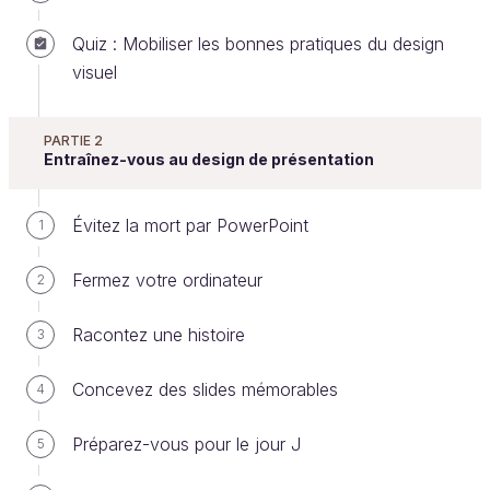
Quiz : Mobiliser les bonnes pratiques du design
Comprenez l'importance du design de
visuel
présentation
Bonjour et bienvenue dans ce cours de
design de
PARTIE 2
Entraînez-vous au design de présentation
présentation
.
Vous avez envie de créer des supports de
Évitez la mort par PowerPoint
1
présentation qui sortent de l’ordinaire ?
Fermez votre ordinateur
2
Vous voulez savoir comment on peut rendre une
idée de manière visuelle pour transmettre un
Racontez une histoire
3
message avec plus d’impact ?
Alors ne bougez pas, vous êtes au bon endroit !
Concevez des slides mémorables
4
Dans ce cours, vous allez apprendre à faire
Préparez-vous pour le jour J
5
l’inverse
de ce que vous avez subi pendant tant