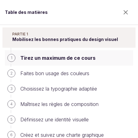
Table des matières
Améliorez l'impact de vos présentations
PARTIE 1
Mobilisez les bonnes pratiques du design visuel
Tirez un maximum de ce cours
Tirez un maximum de ce cours
1
Faites bon usage des couleurs
2
Bienvenue sur l’école 100% en ligne des métiers qui
Choisissez la typographie adaptée
3
ont de l’avenir.
Bénéficiez gratuitement de toutes les fonctionnalités
Maîtrisez les règles de composition
4
de ce cours (quiz, vidéos, accès illimité à tous les
chapitres) avec un compte.
Définissez une identité visuelle
5
Créer un compte ou se connecter
Créez et suivez une charte graphique
6