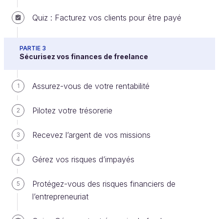
Dans certains cas, vous aurez le choix (
imposition
sur option
). Dans d’autres cas, vous serez obligés,
Quiz : Facturez vos clients pour être payé
en fonction de votre statut ou de votre activité, de
choisir un type d’imposition (
imposition par défaut
PARTIE 3
ou de plein droit
).
Sécurisez vos finances de freelance
Assurez-vous de votre rentabilité
1
Pilotez votre trésorerie
2
Recevez l’argent de vos missions
3
Gérez vos risques d’impayés
4
Protégez-vous des risques financiers de
5
l’entrepreneuriat
Vous pouvez opter pour un type d'imposition
ou un autre, sous conditions