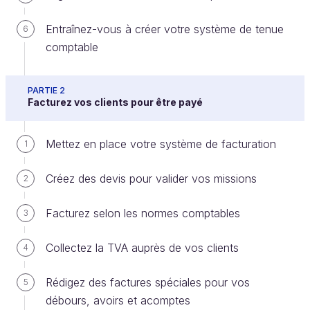
Entraînez-vous à créer votre système de tenue
6
comptable
Tout d’abord, pour connaître vos obligations
comptables, vous devez définir votre type
d’imposition pour votre chiffre d’affaires et/ou vos
PARTIE 2
Facturez vos clients pour être payé
bénéfices :
l’impôt sur les sociétés
(IS),
Mettez en place votre système de facturation
1
ou
l’impôt sur le revenu
(IR).
Créez des devis pour valider vos missions
2
Si vous n’avez pas encore choisi (ou si vous vous
demandez si vous avez fait le bon choix), ce
Facturez selon les normes comptables
3
chapitre est fait pour vous. Vous allez apprendre les
avantages et inconvénients de ces deux types
Collectez la TVA auprès de vos clients
4
d’imposition, et vérifier lequel est le plus adapté à
votre situation.
Rédigez des factures spéciales pour vos
5
débours, avoirs et acomptes