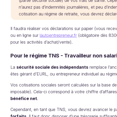
(partie sécurité sociale) de vos frais de santé. C
n’aurez pas d’indemnités journalières, et peu d’inde
cotisation au régime de retraite, vous devrez décla
Il faudra réaliser vos déclarations sur papier (vous rece
ou en ligne sur
lautoentrepreneur.fr
(obligatoire dès 830
pour les activités d’achat/vente).
Pour le régime TNS - Travailleur non salar
La
sécurité sociale des indépendants
remplace l’anc
êtes gérant d’EURL, ou entrepreneur individuel au régi
Vos cotisations sociales seront calculées sur la base d
imposable). Cela-ci correspond à votre chiffre d’affaires
bénéfice net
.
Cependant, en tant que TNS, vous devrez avancer le p
forfaits
. Il faut donc disposer d’une trésorerie suffisa