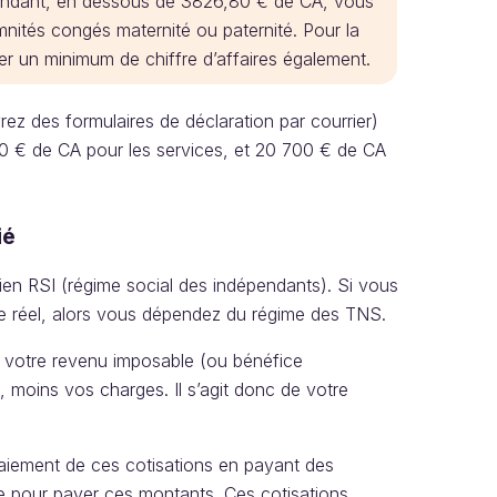
ependant, en dessous de 3826,80 € de CA, vous
mnités congés maternité ou paternité. Pour la
rer un minimum de chiffre d’affaires également.
vrez des formulaires de déclaration par courrier)
0 € de CA pour les services, et 20 700 € de CA
ié
ien RSI (régime social des indépendants). Si vous
me réel, alors vous dépendez du régime des TNS.
e votre revenu imposable (ou bénéfice
, moins vos charges. Il s’agit donc de votre
aiement de ces cotisations en payant des
nte pour payer ces montants. Ces cotisations