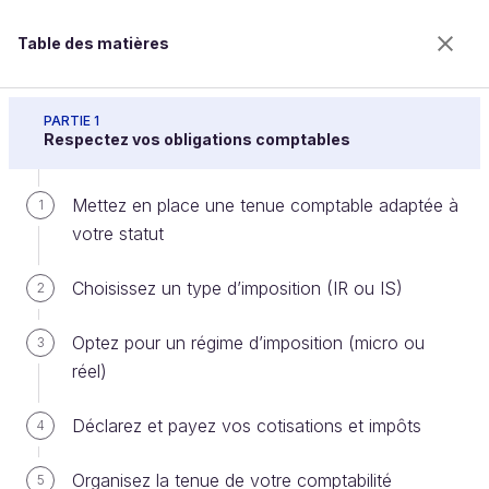
Table des matières
Gérez votre comptabilité d'indépendant
PARTIE 1
Respectez vos obligations comptables
Mettez en place une tenue comptable adaptée à
Rédigez des factures spéciales
1
votre statut
pour vos débours, avoirs et
acomptes
Choisissez un type d’imposition (IR ou IS)
2
Optez pour un régime d’imposition (micro ou
3
réel)
Bienvenue sur l’école 100% en ligne des métiers qui
ont de l’avenir.
Déclarez et payez vos cotisations et impôts
4
Bénéficiez gratuitement de toutes les fonctionnalités
de ce cours (quiz, vidéos, accès illimité à tous les
chapitres) avec un compte.
Organisez la tenue de votre comptabilité
5