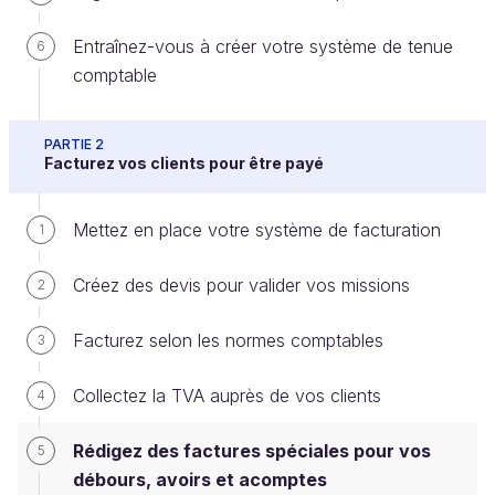
Créer un compte ou se connecter
Entraînez-vous à créer votre système de tenue
6
comptable
Il existe des factures, ou des lignes, qui présentent
PARTIE 2
certaines particularités :
Facturez vos clients pour être payé
les factures d’
acomptes
, qui vous permettront
Mettez en place votre système de facturation
1
de recevoir une partie du budget de votre
mission (généralement 30 à 50 %) au
Créez des devis pour valider vos missions
2
démarrage, ou durant des étapes
intermédiaires,
Facturez selon les normes comptables
3
les
débours
, qui sont très utiles si vous
achetez des matières premières ou services
Collectez la TVA auprès de vos clients
4
pour votre mission, pour les facturer au client.
Cela évite d’alourdir votre chiffre d’affaires,
Rédigez des factures spéciales pour vos
5
notamment si vous n’avez pas la possibilité de
débours, avoirs et acomptes