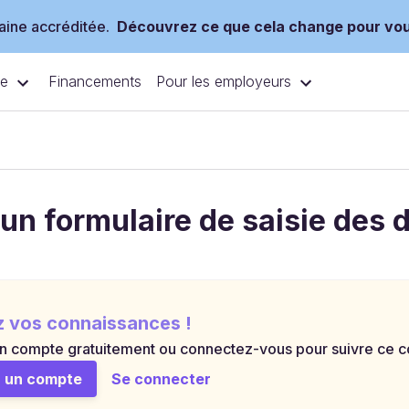
ine accréditée.
Découvrez ce que cela change pour vo
ce
Pour les employeurs
Financements
 un formulaire de saisie des
z vos connaissances !
n compte gratuitement ou connectez-vous pour suivre ce cou
 un compte
Se connecter