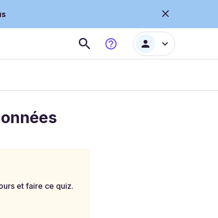
us
 données
rs et faire ce quiz.