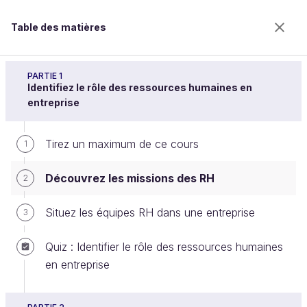
Table des matières
Découvrez les métiers des ressources humaines
PARTIE 1
Identifiez le rôle des ressources humaines en
entreprise
Découvrez les missions des RH
Tirez un maximum de ce cours
1
Découvrez les missions des RH
2
Bienvenue sur l’école 100% en ligne des métiers qui
ont de l’avenir.
Situez les équipes RH dans une entreprise
3
Bénéficiez gratuitement de toutes les fonctionnalités
de ce cours (quiz, vidéos, accès illimité à tous les
Quiz : Identifier le rôle des ressources humaines
chapitres) avec un compte.
en entreprise
Créer un compte ou se connecter