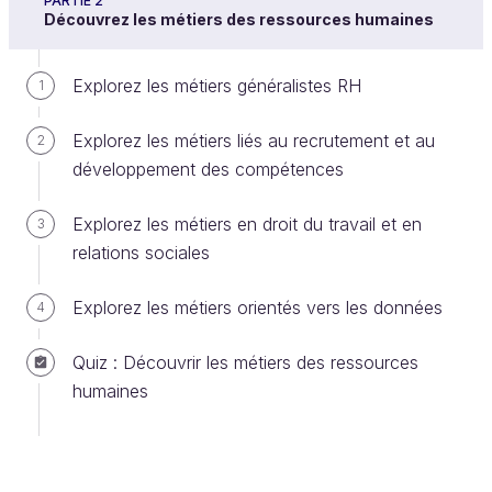
PARTIE 2
Découvrez les métiers des ressources humaines
Explorez les métiers généralistes RH
1
Explorez les métiers liés au recrutement et au
2
Quand on entend le terme "
ressources
développement des compétences
humaines"
, on pense rapidement aux
recrutements, à la formation, à la gestion des
Explorez les métiers en droit du travail et en
3
contrats de travail ou encore à la paie… Mais est-ce
relations sociales
suffisant pour accompagner efficacement un chef
d’entreprise, les managers et les collaborateurs ? N’y
Explorez les métiers orientés vers les données
4
a-t-il pas d’autres notions derrière le terme de
ressources humaines ? Dans ce chapitre, vous allez
Quiz : Découvrir les métiers des ressources
découvrir que le périmètre des RH en entreprise est
humaines
en réalité bien plus large !
Découvrez le périmètre des ressources