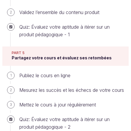
Trouvez au moins
2 forces et 2 faiblesses et
Validez l’ensemble du contenu produit
reportez-les dans un SWOT
(voir modèle ci-
2
dessous).
Quiz: Évaluez votre aptitude à itérer sur un
À la lumière des forces et faiblesses que vous
produit pédagogique - 1
aurez trouvées, déduisez-en au moins 2
opportunités et 2 menaces pour la création
d’un cours sur la gestion de projet. Reportez-
PART 5
Partagez votre cours et évaluez ses retombées
les dans le SWOT.
Conseils
Publiez le cours en ligne
1
Remplissez un tableau SWOT classique, selon
Mesurez les succès et les échecs de votre cours
2
le modèle suivant :
Mettez le cours à jour régulièrement
3
Forces de l’existant
Faiblesses de
l’existant
Quiz: Évaluez votre aptitude à itérer sur un
produit pédagogique - 2