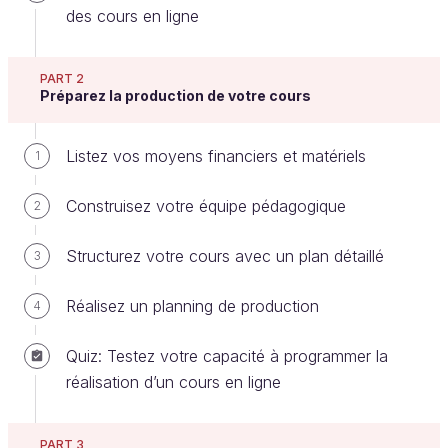
des cours en ligne
À vous de jouer !
PART 2
Préparez la production de votre cours
Pour vous entraîner, réalisez cet exercice
étape par étape. Une fois terminé, vous
Listez vos moyens financiers et matériels
1
pouvez comparer votre travail avec les pistes
que je vous propose.
Construisez votre équipe pédagogique
2
Vous êtes un responsable de la formation dont la
Structurez votre cours avec un plan détaillé
3
mission est de créer un cours en ligne sur la gestion
de projet.
Réalisez un planning de production
4
Consigne
Quiz: Testez votre capacité à programmer la
réalisation d’un cours en ligne
Dans cette activité, vous allez réaliser une partie du
travail préliminaire à la conception du cours :
PART 3