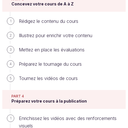
Concevez votre cours de A à Z
Analyser un cours en ligne sur la gestion de
projet.
Rédigez le contenu du cours
1
Trouver des pistes qui permettent de créer un
cours qui sort du lot.
Illustrez pour enrichir votre contenu
2
Attention, l'objectif de cette activité n’est pas
Mettez en place les évaluations
3
de créer un cours en ligne de A à Z !
Préparez le tournage du cours
4
Déroulement
Tournez les vidéos de cours
5
Inscrivez-vous au cours "
Gérez un projet
digital avec une méthodologie en cascade
".
PART 4
Parcourez le cours, du visionnage des vidéos,
Préparez votre cours à la publication
à la lecture des contenus texte, en passant par
l’analyse du plan de cours et des exercices
Enrichissez les vidéos avec des renforcements
1
proposés.
visuels