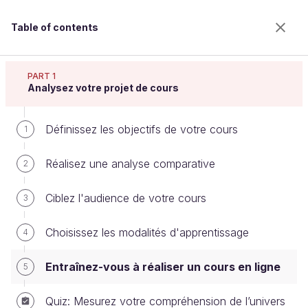
Table of contents
Réalisez un cours en ligne
PART 1
Analysez votre projet de cours
Définissez les objectifs de votre cours
Entraînez-vous à réaliser un cours
1
en ligne
Réalisez une analyse comparative
2
Ciblez l'audience de votre cours
3
Welcome to the 100% online school for careers with
a future.
Choisissez les modalités d'apprentissage
4
Get free access to all the features of this course
(quizzes, videos, unlimited access to all chapters) by
Entraînez-vous à réaliser un cours en ligne
5
creating an account.
Create an account or log in
Quiz: Mesurez votre compréhension de l’univers