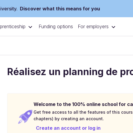
versity.
Discover what this means for you
prenticeship
For employers
Funding options
Réalisez un planning de pr
Welcome to the 100% online school for ca
Get free access to all the features of this cours
chapters) by creating an account.
Create an account or log in