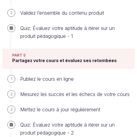
laisser les apprenants suivre le cours à leur
Validez l’ensemble du contenu produit
2
rythme ?
Vous avez prévu des vidéos de cours, mais
Quiz: Évaluez votre aptitude à itérer sur un
prévoyez-vous aussi des sessions animées en
produit pédagogique - 1
direct (une FAQ via Facebook Live ou
YouTube à plusieurs moments du cours) ?
PART 5
Partagez votre cours et évaluez ses retombées
Posez-vous toutes ces questions. Elles sont
importantes car elles préfigurent le style de votre
cours : plutôt flexible, modulable ou bien au
Publiez le cours en ligne
1
contraire cadré et dirigé.
Mesurez les succès et les échecs de votre cours
2
Prévoyez les fonctionnalités qu'intégrera
votre cours
Mettez le cours à jour régulièrement
3
Le recours aux
fonctionnalités
comme :
Quiz: Évaluez votre aptitude à itérer sur un
produit pédagogique - 2
le degré d'interactivité ;