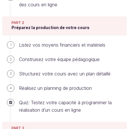
des cours en ligne
Vous voici dans la dernière phase qui va vous
PART 2
Préparez la production de votre cours
permettre d'axer votre cours !
Déterminez les modalités
Listez vos moyens financiers et matériels
1
d'apprentissage
Construisez votre équipe pédagogique
2
C'est important, avant de vous lancer dans la
Structurez votre cours avec un plan détaillé
3
rédaction, de comprendre quelle taille va faire votre
cours.
Réalisez un planning de production
4
Anticipez le volume de votre cours
Quiz: Testez votre capacité à programmer la
Qu'est-ce que ça veut dire quelle taille ?
réalisation d’un cours en ligne
Combien d'heures dure-t-il ?
PART 3