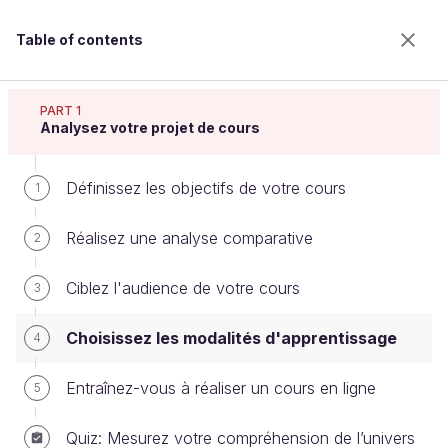
Table of contents
Réalisez un cours en ligne
PART 1
Analysez votre projet de cours
Définissez les objectifs de votre cours
Choisissez les modalités
1
d'apprentissage
Réalisez une analyse comparative
2
Ciblez l'audience de votre cours
3
Welcome to the 100% online school for careers with
a future.
Choisissez les modalités d'apprentissage
4
Get free access to all the features of this course
(quizzes, videos, unlimited access to all chapters) by
Entraînez-vous à réaliser un cours en ligne
5
creating an account.
Create an account or log in
Quiz: Mesurez votre compréhension de l’univers