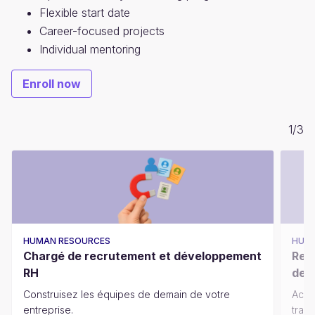
Flexible start date
Career-focused projects
Individual mentoring
Enroll now
1
/
3
HUMAN RESOURCES
HUM
Chargé de recrutement et développement
Res
RH
des
Construisez les équipes de demain de votre
Acco
entreprise.
trave