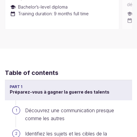
déve
Bachelor’s-level diploma
Training duration: 9 months full time
B
T
Table of contents
PART 1
Préparez-vous à gagner la guerre des talents
Découvrez une communication presque
1
comme les autres
Identifiez les sujets et les cibles de la
2