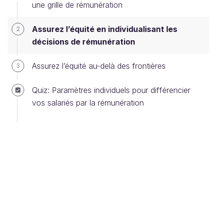
une grille de rémunération
l’évolution des rémunérations, en fonction des
caractéristiques individuelles des collaborateurs
Assurez l’équité en individualisant les
2
exerçant le même rôle.
décisions de rémunération
Nous allons traiter :
Assurez l’équité au-delà des frontières
3
de la différenciation en termes de
compétences, de connaissances et
Quiz: Paramètres individuels pour différencier
d’expérience ;
vos salariés par la rémunération
de la différenciation selon la performance
individuelle ;
de l'importance de la communication autour
des pratiques de différenciation, pour renforcer
le sentiment d’équité.
Différenciez selon les compétences,
les connaissances et l’expérience des