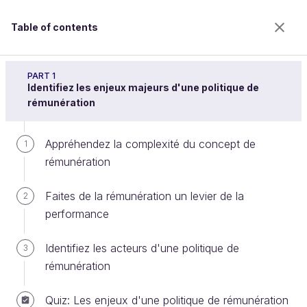
Table of contents
Élaborez une politique de rémunération
PART 1
Identifiez les enjeux majeurs d'une politique de
rémunération
Assurez l’équité en individualisant
Appréhendez la complexité du concept de
1
les décisions de rémunération
rémunération
Faites de la rémunération un levier de la
2
Welcome to the 100% online school for careers with
performance
a future.
Get free access to all the features of this course
Identifiez les acteurs d'une politique de
3
(quizzes, videos, unlimited access to all chapters) by
rémunération
creating an account.
Create an account or log in
Quiz: Les enjeux d'une politique de rémunération