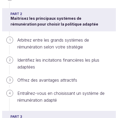
PART 2
Maitrisez les principaux systèmes de
Nous l’avons vu, l’équité mais aussi la loi exigent
rémunération pour choisir la politique adaptée
que les salariés qui exercent le même poste dans
des conditions équivalentes soient payés de façon
Arbitrez entre les grands systèmes de
1
identique, si leurs caractéristiques individuelles et le
rémunération selon votre stratégie
contexte sont similaires.
Les grilles de rémunération sont là pour s’assurer de
Identifiez les incitations financières les plus
2
cette cohérence.
adaptées
Cependant, vous l'avez maintenant compris, l’équité
Offrez des avantages attractifs
3
n’est pas l’égalité absolue. Au contraire, pour qu’il
existe une justice distributive, les salariés doivent
Entraînez-vous en choisissant un système de
4
être différenciés quand leurs caractéristiques
rémunération adapté
individuelles diffèrent.
Il ne s’agit donc pas de tous les payer au même
PART 3