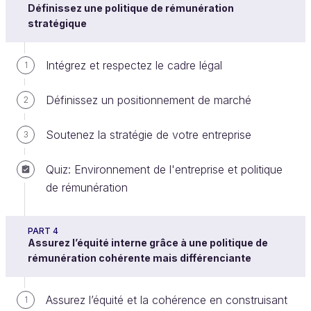
Définissez une politique de rémunération
salaire, mais d’être juste au regard du contexte et du
stratégique
contenu du poste, ainsi que des paramètres
individuels et de la performance de celui qui l’exerce.
Intégrez et respectez le cadre légal
1
D'ailleurs, les salariés ne comprendraient pas
Définissez un positionnement de marché
2
que leurs salaires soient identiques alors que
leurs efforts, leur performance, leurs
Soutenez la stratégie de votre entreprise
3
compétences sont différents ! Ils trouveraient
même cela injuste… D’où l’importance de
Quiz: Environnement de l'entreprise et politique
différencier !
de rémunération
Mais attention, différencier oui, mais toujours
PART 4
Assurez l’équité interne grâce à une politique de
avec des critères objectifs !
rémunération cohérente mais différenciante
Dans cette partie, nous allons chercher à
Assurez l’équité et la cohérence en construisant
1
comprendre comment déterminer le niveau et