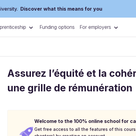
versity.
Discover what this means for you
prenticeship
For employers
Funding options
Assurez l’équité et la coh
une grille de rémunération
Welcome to the 100% online school for ca
Get free access to all the features of this cours
chapters) by creating an account.