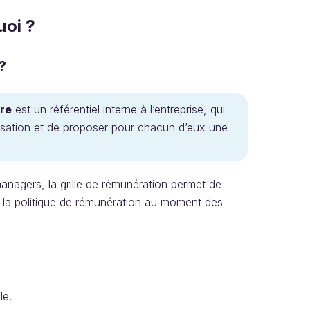
uoi ?
?
ire
est un référentiel interne à l’entreprise, qui
anisation et de proposer pour chacun d’eux une
nagers, la grille de rémunération permet de
de la politique de rémunération au moment des
omu sur un nouvel rôle.