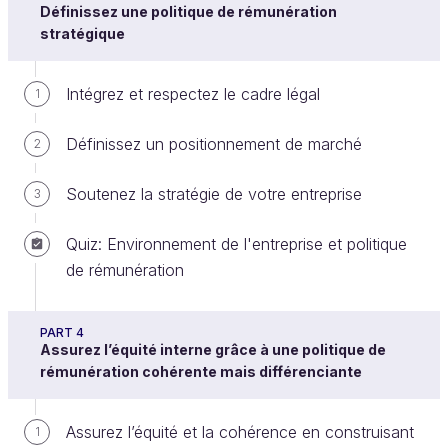
Définissez une politique de rémunération
salaire, mais d’être juste au regard du contexte et du
stratégique
contenu du poste, ainsi que des paramètres
individuels et de la performance de celui qui l’exerce.
Intégrez et respectez le cadre légal
1
D'ailleurs, les salariés ne comprendraient pas
Définissez un positionnement de marché
2
que leurs salaires soient identiques alors que
leurs efforts, leur performance, leurs
Soutenez la stratégie de votre entreprise
3
compétences sont différents ! Ils trouveraient
même cela injuste… D’où l’importance de
Quiz: Environnement de l'entreprise et politique
différencier !
de rémunération
Mais attention, différencier oui, mais toujours
PART 4
Assurez l’équité interne grâce à une politique de
avec des critères objectifs !
rémunération cohérente mais différenciante
Dans cette partie, nous allons chercher à
Assurez l’équité et la cohérence en construisant
1
comprendre comment déterminer le niveau et