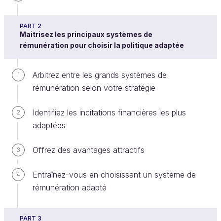
PART 2
Maitrisez les principaux systèmes de
Nous l’avons vu, l’équité mais aussi la loi exigent
rémunération pour choisir la politique adaptée
que les salariés qui exercent le même poste dans
des conditions équivalentes soient payés de façon
Arbitrez entre les grands systèmes de
1
identique, si leurs caractéristiques individuelles et le
rémunération selon votre stratégie
contexte sont similaires.
Les grilles de rémunération sont là pour s’assurer de
Identifiez les incitations financières les plus
2
cette cohérence.
adaptées
Cependant, vous l'avez maintenant compris, l’équité
Offrez des avantages attractifs
3
n’est pas l’égalité absolue. Au contraire, pour qu’il
existe une justice distributive, les salariés doivent
Entraînez-vous en choisissant un système de
4
être différenciés quand leurs caractéristiques
rémunération adapté
individuelles diffèrent.
Il ne s’agit donc pas de tous les payer au même
PART 3