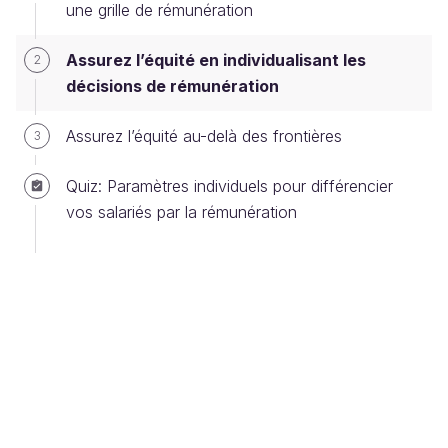
une grille de rémunération
l’évolution des rémunérations, en fonction des
caractéristiques individuelles des collaborateurs
Assurez l’équité en individualisant les
2
exerçant le même rôle.
décisions de rémunération
Nous allons traiter :
Assurez l’équité au-delà des frontières
3
de la différenciation en termes de
compétences, de connaissances et
Quiz: Paramètres individuels pour différencier
d’expérience ;
vos salariés par la rémunération
de la différenciation selon la performance
individuelle ;
de l'importance de la communication autour
des pratiques de différenciation, pour renforcer
le sentiment d’équité.
Différenciez selon les compétences,
les connaissances et l’expérience des