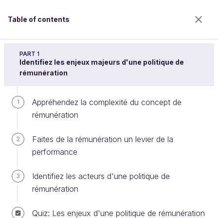
Table of contents
Élaborez une politique de rémunération
PART 1
Identifiez les enjeux majeurs d'une politique de
rémunération
Assurez l’équité en individualisant
Appréhendez la complexité du concept de
1
les décisions de rémunération
rémunération
Faites de la rémunération un levier de la
2
Welcome to the 100% online school for careers with
performance
a future.
Get free access to all the features of this course
Identifiez les acteurs d'une politique de
3
(quizzes, videos, unlimited access to all chapters) by
rémunération
creating an account.
Create an account or log in
Quiz: Les enjeux d'une politique de rémunération