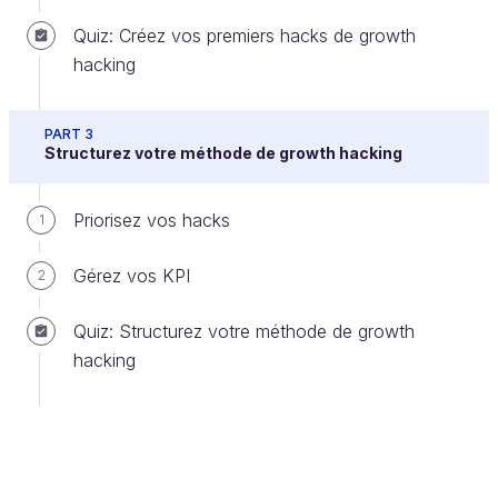
chaque portion identifiée, lui adresser des canaux
Quiz: Créez vos premiers hacks de growth
qui lui correspondent.
hacking
Si vous n’êtes pas à l’aise avec la définition de
PART 3
vos personas, je vous conseille de lire les
Structurez votre méthode de growth hacking
chapitres :
“
Créez trois personas à partir des
Priorisez vos hacks
1
profils utilisateurs
” du cours
Gérez vos KPI
"Appropriez-vous la démarche UX en
2
pratique"
Quiz: Structurez votre méthode de growth
“
Identifiez votre segment client
” du
hacking
cours "Réalisez votre business model
canvas"
En tant que growth hacker, vous allez créer des