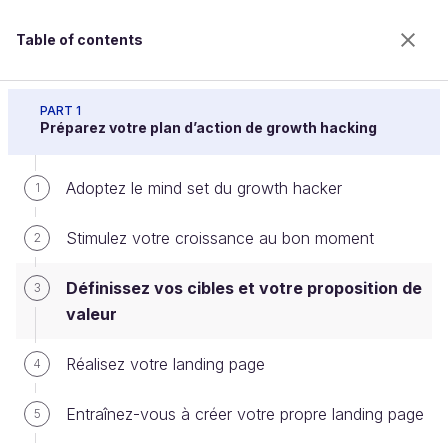
Table of contents
Accélérez la croissance de votre activité avec le
growth hacking
PART 1
Préparez votre plan d’action de growth hacking
Adoptez le mind set du growth hacker
Définissez vos cibles et votre
1
proposition de valeur
Stimulez votre croissance au bon moment
2
Définissez vos cibles et votre proposition de
3
Welcome to the 100% online school for careers with
valeur
a future.
Get free access to all the features of this course
Réalisez votre landing page
4
(quizzes, videos, unlimited access to all chapters) by
creating an account.
Entraînez-vous à créer votre propre landing page
5
Create an account or log in