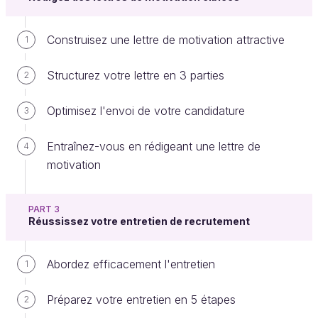
Il est important de bien comprendre le
besoin du
Construisez une lettre de motivation attractive
1
recruteur
. Qui recherche-t-il ? Un poste à pourvoir
dans une équipe correspond à une situation bien
Structurez votre lettre en 3 parties
2
précise. Soit un collaborateur est parti, soit
l'entreprise se développe. De nombreuses
Optimisez l'envoi de votre candidature
3
circonstances vont générer le besoin.
Entraînez-vous en rédigeant une lettre de
4
Vous devrez
décoder l'offre
à travers les mots et
motivation
expressions utilisés. Quel type de candidat est
attendu ? Quelles sont les compétences nécessaires
?
PART 3
Réussissez votre entretien de recrutement
Enfin, vous devrez prendre suffisamment de recul
pour décider si vous êtes le candidat idéal. Devez-
Abordez efficacement l'entretien
1
vous postuler ? Avez-vous des chances de
répondre au besoin de l'entreprise ?
Préparez votre entretien en 5 étapes
2