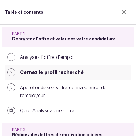
Table of contents
Obtenez l'emploi qui vous correspond
PART 1
Décryptez l'offre et valorisez votre candidature
Analysez l'offre d'emploi
Cernez le profil recherché
1
Cernez le profil recherché
2
Welcome to the 100% online school for careers with
Approfondissez votre connaissance de
3
a future.
l’employeur
Get free access to all the features of this course
(quizzes, videos, unlimited access to all chapters) by
Quiz: Analysez une offre
creating an account.
Create an account or log in
PART 2
Rédigez des lettres de motivation ciblées