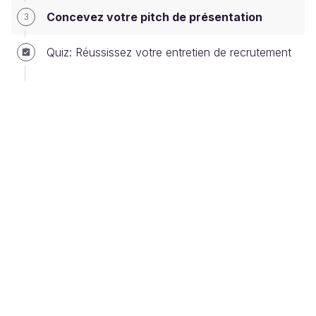
En recrutement, cela fonctionne de la même façon.
Concevez votre pitch de présentation
3
Vous êtes l'auteur de l'histoire et le recruteur est le
producteur qui doit croire en votre réussite et vous
Quiz: Réussissez votre entretien de recrutement
proposer un contrat !
Différents types de pitch
À vous de « pitcher » votre parcours professionnel.
Usez-en et abusez-en lors de votre recherche
d'emploi, car les premières rencontres se prêtent
parfaitement à ce type de présentation express.
Différentes occasions vous permettront de pitcher
et vous devrez adapter la durée de votre pitch au
contexte :
Un
job dating :
vous aurez 2 minutes pour
vous présenter avant de passer à 3 minutes de