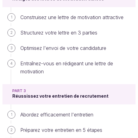
Construisez une lettre de motivation attractive
1
Lors de l'entretien, nous l'avons vu, le pitch est une
Structurez votre lettre en 3 parties
étape indispensable. C'est une brève présentation
2
de vous, une présentation intelligente et efficace !
Optimisez l'envoi de votre candidature
3
Historiquement, il est utilisé dans le
cinéma
Entraînez-vous en rédigeant une lettre de
4
quand les auteurs cherchent à vendre leur film
motivation
à un producteur. Les auteurs présentent leur
scénario, racontent une histoire de façon
PART 3
attrayante afin d'éveiller la curiosité du
Réussissez votre entretien de recrutement
producteur, de lui donner envie de découvrir la
suite et de le convaincre qu'il s'agit d'un super
Abordez efficacement l'entretien
1
film à produire, que le succès sera au rendez-
vous.
Préparez votre entretien en 5 étapes
2