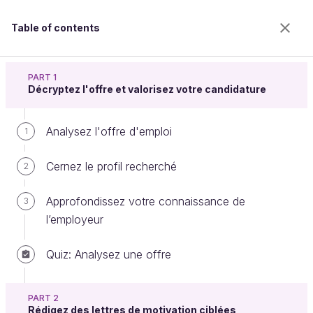
Table of contents
Obtenez l'emploi qui vous correspond
PART 1
Décryptez l'offre et valorisez votre candidature
Analysez l'offre d'emploi
Concevez votre pitch de
1
présentation
Cernez le profil recherché
2
Approfondissez votre connaissance de
3
Welcome to the 100% online school for careers with
l’employeur
a future.
Get free access to all the features of this course
Quiz: Analysez une offre
(quizzes, videos, unlimited access to all chapters) by
creating an account.
PART 2
Create an account or log in
Rédigez des lettres de motivation ciblées