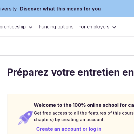
versity.
Discover what this means for you
prenticeship
For employers
Funding options
Préparez votre entretien e
Welcome to the 100% online school for ca
Get free access to all the features of this cours
chapters) by creating an account.
Create an account or log in