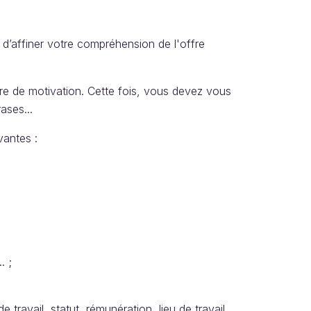
t d’affiner votre compréhension de l'offre
ttre de motivation. Cette fois, vous devez vous
ases...
vantes :
. ;
e travail, statut, rémunération, lieu de travail...