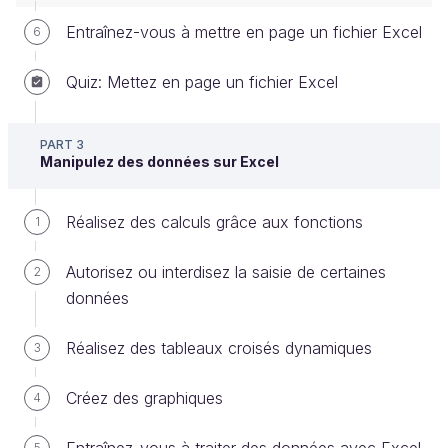
ou plusieurs critère(s).
Entraînez-vous à mettre en page un fichier Excel
6
Quiz: Mettez en page un fichier Excel
Le fonctionnement d'un filtre
Quand vous allez filtrer des données, vous ne
PART 3
verrez que les cellules correspondant au filtre, mais
Manipulez des données sur Excel
les autres données ne seront pas supprimées du
tableau : elles seront simplement
masquées
.
Réalisez des calculs grâce aux fonctions
1
Avant de voir comment créer un filtre, voici le
Autorisez ou interdisez la saisie de certaines
2
résultat de cette fonctionnalité.
données
Voici un tableau avec uniquement les salariés dont
la qualification est “Cadre”.
Réalisez des tableaux croisés dynamiques
3
Créez des graphiques
4
5