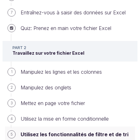
Entraînez-vous à saisir des données sur Excel
7
Quiz: Prenez en main votre fichier Excel
PART 2
Utilisez les fonctionnalités de filtre et de tri
Travaillez sur votre fichier Excel
Dans ce chapitre, nous allons aborder deux
Manipulez les lignes et les colonnes
1
fonctionnalités d’Excel qui permettent de traiter des
fichiers avec de nombreuses lignes et colonnes : les
Manipulez des onglets
2
filtres et les tris
.
Mettez en page votre fichier
Les filtres
3
Utilisez la mise en forme conditionnelle
4
Un filtre est une fonctionnalité d'Excel qui
vous permet de n'afficher que certaines
Utilisez les fonctionnalités de filtre et de tri
5
données de votre tableau, en fonction d'un