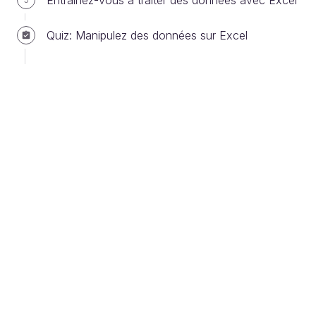
Entraînez-vous à traiter des données avec Excel
Quiz: Manipulez des données sur Excel
Tableau avec un filtre sur la qualification
Vous constatez plusieurs choses :
La première ligne de cette liste qui contient les
titres des colonnes affiche dans chaque
colonne une “
flèche vers le bas
”. Cela
signifie que la possibilité de filtrer cette liste est
active.
Les numéros des lignes apparaissent en bleu,
et le symbole en forme "d'
entonnoir
" dans la
colonne “Qualification” indique que la liste est
actuellement filtrée sur cette colonne.
Maintenant que vous avez vu le résultat, voyons
comment procéder.