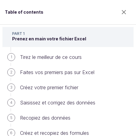
Table of contents
Maîtrisez les fondamentaux d'Excel
PART 1
Prenez en main votre fichier Excel
Tirez le meilleur de ce cours
Utilisez les fonctionnalités de filtre
1
et de tri
Faites vos premiers pas sur Excel
2
Créez votre premier fichier
3
Welcome to the 100% online school for careers with
a future.
Saisissez et corrigez des données
4
Get free access to all the features of this course
(quizzes, videos, unlimited access to all chapters) by
Recopiez des données
5
creating an account.
Create an account or log in
Créez et recopiez des formules
6