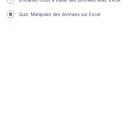
Entraînez-vous à traiter des données avec Excel
Quiz: Manipulez des données sur Excel
Cliquez sur le bouton Démarrer de Windows
pour faire apparaître les programmes installés
En descendant à la section « E », vous trouverez