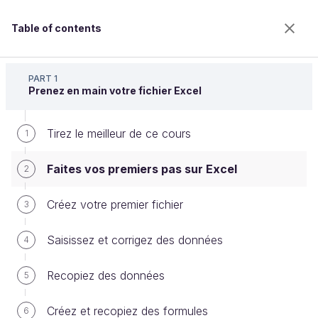
Table of contents
Maîtrisez les fondamentaux d'Excel
PART 1
Prenez en main votre fichier Excel
Tirez le meilleur de ce cours
Faites vos premiers pas sur Excel
1
Faites vos premiers pas sur Excel
2
Welcome to the 100% online school for careers with
Créez votre premier fichier
3
a future.
Get free access to all the features of this course
Saisissez et corrigez des données
4
(quizzes, videos, unlimited access to all chapters) by
creating an account.
Recopiez des données
5
Create an account or log in
Créez et recopiez des formules
6