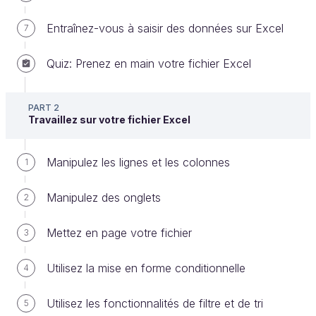
Entraînez-vous à saisir des données sur Excel
7
Quiz: Prenez en main votre fichier Excel
Faites vos premiers pas sur Excel 2019
PART 2
Travaillez sur votre fichier Excel
Démarrez Excel
Commençons par le début ! Pour utiliser Excel, vous
Manipulez les lignes et les colonnes
1
devez d’abord le démarrer. Je vous propose deux
méthodes différentes pour y parvenir :
Manipulez des onglets
2
démarrer Excel depuis votre bureau Windows ;
Mettez en page votre fichier
3
démarrer Excel depuis le menu Démarrer de
Windows.
Utilisez la mise en forme conditionnelle
4
Démarrez Excel depuis votre bureau
Utilisez les fonctionnalités de filtre et de tri
5