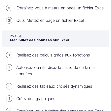
Windows
Entraînez-vous à mettre en page un fichier Excel
6
La première méthode consiste tout simplement à
Quiz: Mettez en page un fichier Excel
faire un double clic sur le
raccourci Excel
présent sur le bureau de Windows.
PART 3
Manipulez des données sur Excel
Démarrez Excel depuis le menu Démarrer
de Windows
Réalisez des calculs grâce aux fonctions
1
Cliquez sur le
bouton Démarrer
en bas à
Autorisez ou interdisez la saisie de certaines
2
gauche de votre écran.
données
Dans le menu Démarrer qui vient d'apparaître, les
Réalisez des tableaux croisés dynamiques
3
programmes installés sur votre ordinateur
apparaissent rangés par ordre alphabétique.
Créez des graphiques
4
5