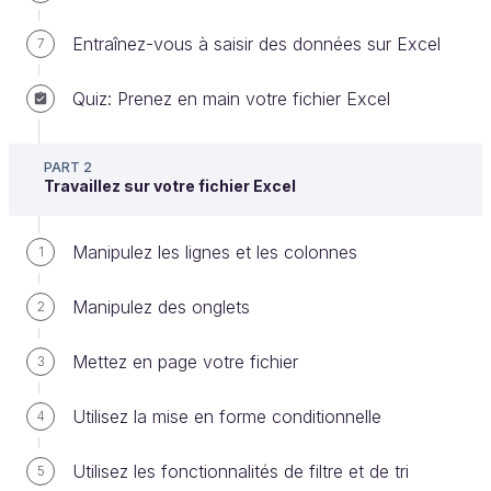
Entraînez-vous à saisir des données sur Excel
7
Quiz: Prenez en main votre fichier Excel
Saisissez et corrigez des données
PART 2
Travaillez sur votre fichier Excel
Remplissez une cellule
Vous pouvez écrire dans une cellule le contenu que
Manipulez les lignes et les colonnes
1
vous souhaitez : un
chiffre
, du
texte
, une
date,
une
heure
, ou même une
donnée
Manipulez des onglets
2
alphanumérique
.
Mettez en page votre fichier
3
Une donnée de type alphanumérique est
Utilisez la mise en forme conditionnelle
4
composée de texte et de chiffres.
Utilisez les fonctionnalités de filtre et de tri
5
Une cellule peut également contenir une
formule de