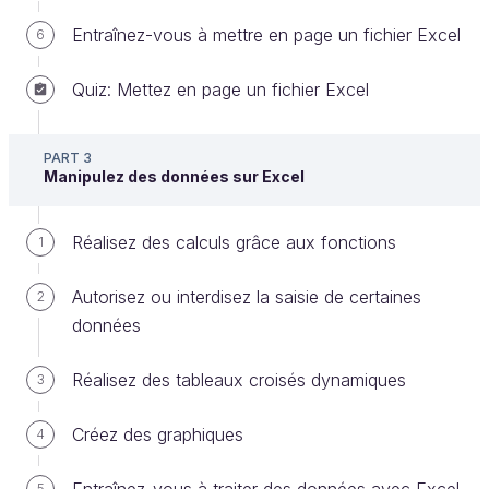
calcul
.
Entraînez-vous à mettre en page un fichier Excel
6
Quiz: Mettez en page un fichier Excel
Vous pouvez créer une formule de calcul
simple pour ajouter, soustraire, multiplier ou
diviser des valeurs dans votre feuille de calcul.
PART 3
Manipulez des données sur Excel
Une formule de calcul est facilement reconnaissable
: elle commence toujours par le signe
=
. Nous
Réalisez des calculs grâce aux fonctions
1
reviendrons là-dessus plus tard.
Autorisez ou interdisez la saisie de certaines
2
Pour le moment, regardons ensemble comment
données
saisir (ou taper) des données dans une cellule ! 😃
Réalisez des tableaux croisés dynamiques
3
Pour saisir des données dans une cellule, vous
n’avez pas de manipulations particulières à réaliser !
Créez des graphiques
4
Il vous suffit de sélectionner la cellule dans laquelle
vous voulez faire apparaître vos données.
5