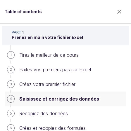
Table of contents
Maîtrisez les fondamentaux d'Excel
PART 1
Prenez en main votre fichier Excel
Tirez le meilleur de ce cours
Saisissez et corrigez des données
1
Faites vos premiers pas sur Excel
2
Welcome to the 100% online school for careers with
Créez votre premier fichier
3
a future.
Get free access to all the features of this course
Saisissez et corrigez des données
4
(quizzes, videos, unlimited access to all chapters) by
creating an account.
Recopiez des données
5
Create an account or log in
Créez et recopiez des formules
6