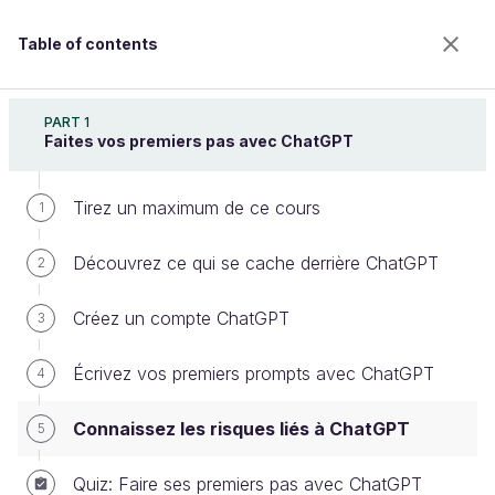
Table of contents
Utilisez ChatGPT pour améliorer votre productivité
PART 1
Faites vos premiers pas avec ChatGPT
Tirez un maximum de ce cours
Connaissez les risques liés à
1
ChatGPT
Découvrez ce qui se cache derrière ChatGPT
2
Créez un compte ChatGPT
3
Welcome to the 100% online school for careers with
a future.
Écrivez vos premiers prompts avec ChatGPT
4
Get free access to all the features of this course
(quizzes, videos, unlimited access to all chapters) by
Connaissez les risques liés à ChatGPT
5
creating an account.
Create an account or log in
Quiz: Faire ses premiers pas avec ChatGPT