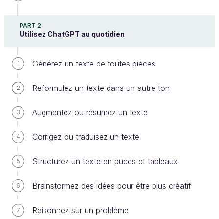
PART 2
Utilisez ChatGPT au quotidien
Protégez la confidentialité de vos
données
Générez un texte de toutes pièces
1
Par défaut, ChatGPT stocke les données des
Reformulez un texte dans un autre ton
2
utilisateurs pour améliorer l'outil et les services. Il ne
s'en cache pas, comme cela vous est signalé la
Augmentez ou résumez un texte
3
première fois que vous l'utilisez, rappelez-vous :
Corrigez ou traduisez un texte
4
Structurez un texte en puces et tableaux
5
Brainstormez des idées pour être plus créatif
6
Raisonnez sur un problème
7