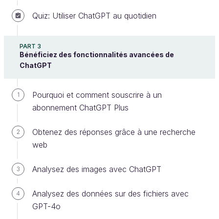
Quiz: Utiliser ChatGPT au quotidien
PART 3
Bénéficiez des fonctionnalités avancées de
ChatGPT
Message d'information sur la collecte de data
par ChatGPT
Pourquoi et comment souscrire à un
1
abonnement ChatGPT Plus
Vous devez donc faire attention à
ne pas
partager d'informations sensibles ou
Obtenez des réponses grâce à une recherche
2
confidentielles
, particulièrement dans un
web
environnement de travail professionnel.
Analysez des images avec ChatGPT
3
Supposons que vous discutiez avec ChatGPT de
votre prochain projet d'entreprise, de vos
Analysez des données sur des fichiers avec
4
informations financières personnelles ou de
GPT-4o
problèmes de santé
. Il est essentiel que ces