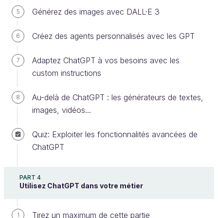
informations restent confidentielles et ne soient pas
Générez des images avec DALL·E 3
5
utilisées pour améliorer l'IA ou à des fins
malveillantes.
Créez des agents personnalisés avec les GPT
6
Cela a déjà été un problème pour
Samsung qui a
Adaptez ChatGPT à vos besoins avec les
7
interdit l'usage de ChatGPT après une fuite de
custom instructions
données
. En effet, des employés un peu trop
enthousiastes ont discuté avec lui de
projets
Au-delà de ChatGPT : les générateurs de textes,
8
confidentiels qui sont maintenant dans les
images, vidéos...
mains d'OpenAI
. Ces données pourraient servir à
entraîner l'IA, qui se mettrait à son tour à partager
Quiz: Exploiter les fonctionnalités avancées de
des informations de Samsung à des concurrents
ChatGPT
involontairement. 😱
Le premier réflexe à avoir est… de ne pas partager
PART 4
Utilisez ChatGPT dans votre métier
de données confidentielles et sensibles, qu'elles
soient personnelles ou professionnelles.
Tirez un maximum de cette partie
1