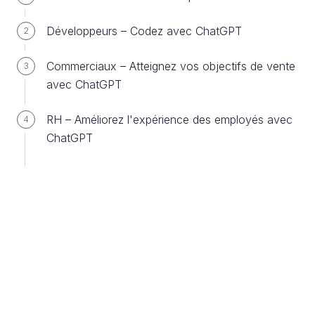
Néanmoins, vous pouvez aller un cran plus
Développeurs – Codez avec ChatGPT
2
loin et
activer une option dans ChatGPT
pour que vos informations échangées
Commerciaux – Atteignez vos objectifs de vente
3
restent privées
. C'est un peu l'équivalent du
avec ChatGPT
mode "navigation privée" de votre navigateur
web. 🥸
RH – Améliorez l'expérience des employés avec
4
ChatGPT
Pour configurer ChatGPT afin qu'il n'utilise pas vos
données, allez dans le menu en haut à droite et
sélectionnez
:
Paramètres